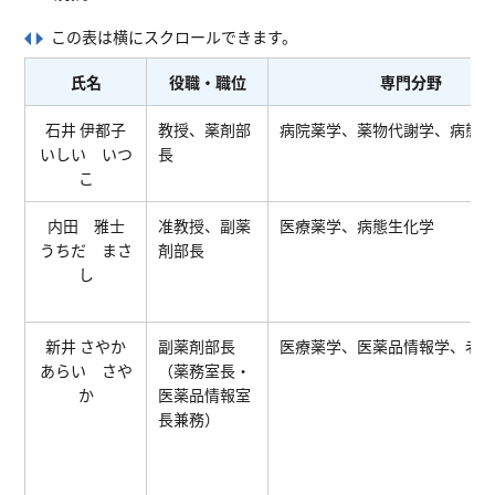
氏名
役職・職位
専門分野
石井 伊都子
教授、薬剤部
病院薬学、薬物代謝学、病態
いしい いつ
長
こ
内田 雅士
准教授、副薬
医療薬学、病態生化学
うちだ まさ
剤部長
し
新井 さやか
副薬剤部長
医療薬学、医薬品情報学、老
あらい さや
（薬務室長・
か
医薬品情報室
長兼務）