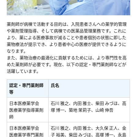
薬剤師が病棟で活動する目的は、入院患者さんへの薬学的管理
や薬剤管理指導、そして病棟での医薬品管理業務です。これに
より、薬による医療事故が減ることや患者個別の状態に即した
薬物療法が提示でき、より患者中心の医療が提供できるように
なります。
また、薬物治療の最適化に貢献するためには、より専門性を高
めた薬剤師が必要です。現在、以下の認定・専門薬剤師などが
活躍しています。
認定・専門薬剤師
氏名
等
日本医療薬学会
石川 雅之、内田 雅士、柴田 みづほ、⾼
医療薬学指導薬剤
塚 博⼀、築地 茉莉子、⼭崎 伸吾
師
日本医療薬学会
⽯川 雅之、内⽥ 雅⼠、⼤久保 正⼈、⾦
医療薬学専門薬剤
⼦ 裕美、柴田 みづほ、⾼塚 博⼀、永島