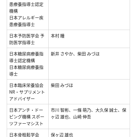
患療養指導士認定
機構
日本アレルギー疾
患療養指導士
日本予防医学会 予
本村 瞳
防医学指導士
日本糖尿病療養指
新井 さやか、柴田 みづほ
導士認定機構
日本糖尿病療養指
導士
日本臨床栄養協会
柴田 みづほ
NR・サプリメント
アドバイザー
日本アンチ・ドー
市川 智彬、一條 萌乃、大久保 誠士、保
ピング機構 スポー
ヶ辺 雄也、山崎 伸吾
ツファーマシスト
日本骨粗鬆学会
保ヶ辺 雄也