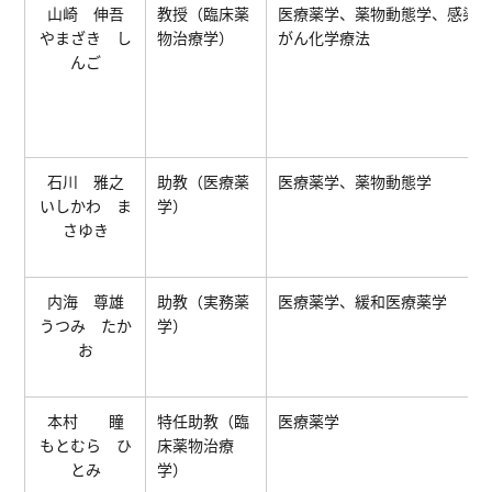
山崎 伸吾
教授（臨床薬
医療薬学、薬物動態学、感染
やまざき し
物治療学）
がん化学療法
んご
石川 雅之
助教（医療薬
医療薬学、薬物動態学
いしかわ ま
学）
さゆき
内海 尊雄
助教（実務薬
医療薬学、緩和医療薬学
うつみ たか
学）
お
本村 瞳
特任助教（臨
医療薬学
もとむら ひ
床薬物治療
とみ
学）