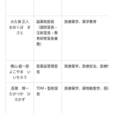
大久保 正人
副薬剤部⻑
医療薬学、薬学教育
おおくぼ ま
（調剤室長・
さと
注射室長・教
育研修室長兼
務）
横山 威一郎
医薬品管理室
医療薬学、医療安全、医療情
よこやま い
長
いちろう
⾼塚 博⼀
TDM・製剤室
医療薬学、薬物動態学、感染
たかつか ひ
長
ろかず