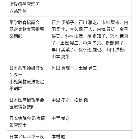
術後疼痛管理チー
ム薬剤師
薬学教育協議会
石井 伊都子、⽯川 雅之、市川 智彬、内
認定実務実習指導
田 雅士、大久保 正人、内海 尊雄、⾦⼦
薬剤師
裕美、⼩林 由佳、須藤 知⼦、築地 茉莉
⼦、⼟屋 晃三、中澤 孝⽂、新部 陽⼦、
早川 美菜子、保ケ辺 雄也、⼭⼝ 洪樹、
⼭本 晃平
日本薬剤師研修セ
竹田 真理子、土屋 晃三
ンター
小児薬物療法認定
薬剤師
日本医療情報学会
中里 孝之、松島 徹
医療情報技師
日本病院会 診療情
中里 孝之
報管理士
日本アレルギー疾
本村 瞳