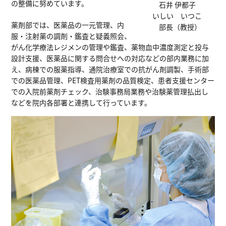
の整備に努めています。
石井 伊都子
いしい いつこ
薬剤部では、医薬品の一元管理、内
部長（教授）
服・注射薬の調剤・鑑査と疑義照会、
がん化学療法レジメンの管理や鑑査、薬物血中濃度測定と投与
設計支援、医薬品に関する問合せへの対応などの部内業務に加
え、病棟での服薬指導、通院治療室での抗がん剤調製、手術部
での医薬品管理、PET検査用薬剤の品質検定、患者支援センター
での入院前薬剤チェック、治験事務局業務や治験薬管理払出し
などを院内各部署と連携して行っています。