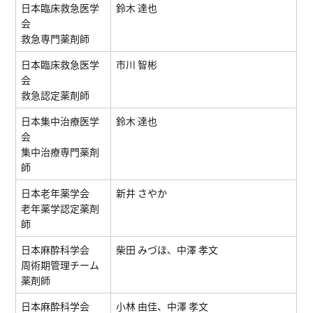
日本臨床救急医学
鈴木 達也
会
救急専門薬剤師
日本臨床救急医学
市川 智彬
会
救急認定薬剤師
⽇本集中治療医学
鈴木 達也
会
集中治療専⾨薬剤
師
日本老年薬学会
新井 さやか
老年薬学認定薬剤
師
日本麻酔科学会
柴田 みづほ、中澤 孝文
周術期管理チーム
薬剤師
⽇本⿇酔科学会
⼩林 由佳、中澤 孝文