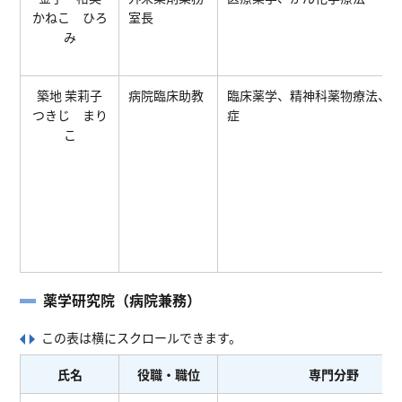
かねこ ひろ
室長
み
築地 茉莉子
病院臨床助教
臨床薬学、精神科薬物療法、HI
つきじ まり
症
こ
薬学研究院（病院兼務）
氏名
役職・職位
専門分野