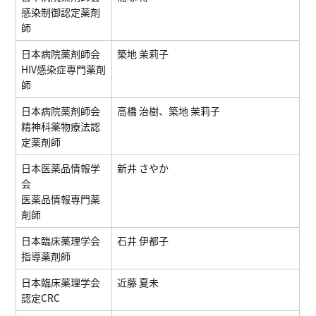
感染制御認定薬剤
師
日本病院薬剤師会
築地 茉莉子
HIV感染症専門薬剤
師
日本病院薬剤師会
高橋 治樹、築地 茉莉子
精神科薬物療法認
定薬剤師
日本医薬品情報学
新井 さやか
会
医薬品情報専門薬
剤師
日本臨床薬理学会
石井 伊都子
指導薬剤師
日本臨床薬理学会
近藤 夏未
認定CRC