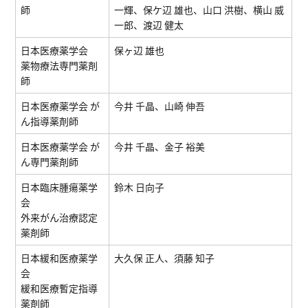
師
一輝、保ケ辺 雄也、⼭⼝ 洪樹、横山 威
一郎、渡辺 健太
⽇本医療薬学会
保ヶ辺 雄也
薬物療法専⾨薬剤
師
日本医療薬学会 が
今井 千晶、山崎 伸吾
ん指導薬剤師
日本医療薬学会 が
今井 千晶、金子 裕美
ん専門薬剤師
日本臨床腫瘍薬学
鈴木 日向子
会
外来がん治療認定
薬剤師
日本緩和医療薬学
大久保 正人、須藤 知子
会
緩和医療暫定指導
薬剤師