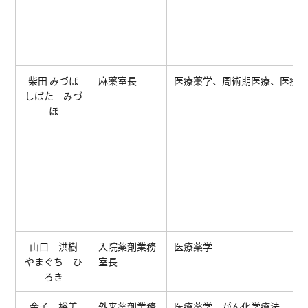
柴田 みづほ
麻薬室長
医療薬学、周術期医療、医療
しばた みづ
ほ
山口 洪樹
入院薬剤業務
医療薬学
やまぐち ひ
室長
ろき
金子 裕美
外来薬剤業務
医療薬学、がん化学療法