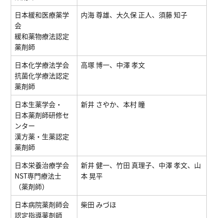
日本緩和医療薬学
内海 尊雄、大久保 正人、須藤 知子
会
緩和薬物療法認定
薬剤師
日本化学療法学会
高塚 博一、中澤 孝文
抗菌化学療法認定
薬剤師
日本生薬学会・
新井 さやか、本村 瞳
日本薬剤師研修セ
ンター
漢方薬・生薬認定
薬剤師
日本栄養治療学会
新井 健一、竹田 真理子、中澤 孝文、山
NST専門療法士
本 晃平
（薬剤師）
⽇本病院薬剤師会
柴⽥ みづほ
認定指導薬剤師