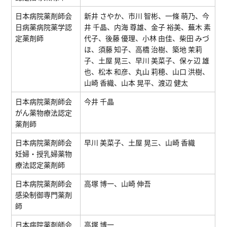
日本病院薬剤師会
新井 さやか、市川 智彬、⼀條 萌乃、今
日病薬病院薬学認
井 千晶、内海 尊雄、⾦⼦ 裕美、蕪木 素
定薬剤師
代子、後藤 優理、⼩林 由佳、柴田 みづ
ほ、須藤 知子、高橋 治樹、築地 茉莉
⼦、⼟屋 晃三、早川 美菜⼦、保ヶ辺 雄
也、松本 和彦、丸⼭ 莉穂、⼭⼝ 洪樹、
⼭崎 ⾹織、⼭本 晃平、渡辺 健太
日本病院薬剤師会
今井 千晶
がん薬物療法認定
薬剤師
日本病院薬剤師会
早川 美菜子、土屋 晃三、山崎 香織
妊婦・授乳婦薬物
療法認定薬剤師
日本病院薬剤師会
⾼塚 博⼀、山崎 伸吾
感染制御専門薬剤
師
日本病院薬剤師会
⾼塚 博⼀