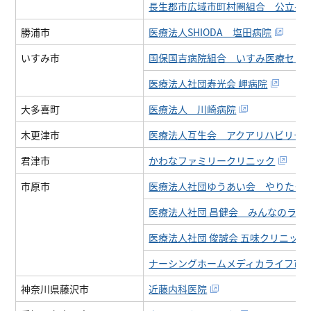
長生郡市広域市町村圏組合 公立長
勝浦市
医療法人SHIODA 塩田病院
いすみ市
国保国吉病院組合 いすみ医療セン
医療法人社団寿光会 岬病院
大多喜町
医療法人 川崎病院
木更津市
医療法人互生会 アクアリハビリテ
君津市
かわなファミリークリニック
市原市
医療法人社団ゆうあい会 やりたク
医療法人社団 昌健会 みんなのライ
医療法人社団 俊誠会 五味クリニック
ナーシングホームメディカライフ市
神奈川県藤沢市
近藤内科医院