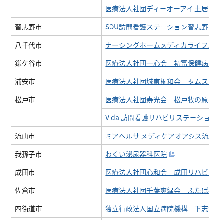
医療法人社団ディーオーアイ 土居内
習志野市
SOU訪問看護ステーション習志野
八千代市
ナーシングホームメディカライフ八
鎌ケ谷市
医療法人社団一心会 初富保健病院
浦安市
医療法人社団城東桐和会 タムス浦
松戸市
医療法人社団寿光会 松戸牧の原病
Vida 訪問看護リハビリステーション
流山市
ミアヘルサ メディケアオアシス流山
我孫子市
わくい泌尿器科医院
成田市
医療法人社団心和会 成田リハビリ
佐倉市
医療法人社団千葉爽緑会 ふたば在
四街道市
独立行政法人国立病院機構 下志津