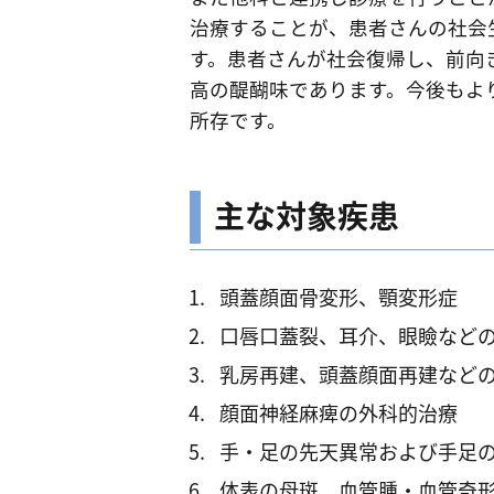
治療することが、患者さんの社会
す。患者さんが社会復帰し、前向
高の醍醐味であります。今後もよ
所存です。
主な対象疾患
頭蓋顔面骨変形、顎変形症
口唇口蓋裂、耳介、眼瞼など
乳房再建、頭蓋顔面再建など
顔面神経麻痺の外科的治療
手・足の先天異常および手足
体表の母斑、血管腫・血管奇