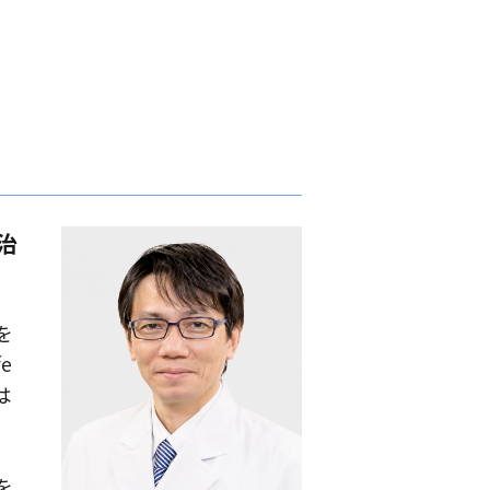
治
を
e
は
。
。
を