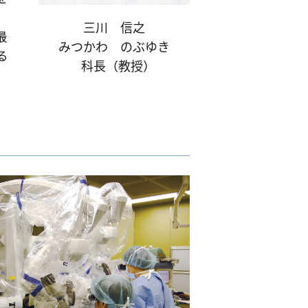
三川 信之
最
みつかわ のぶゆき
る
科長（教授）