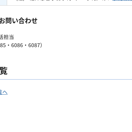
のお問い合わせ
括担当
85・6086・6087）
覧
覧へ