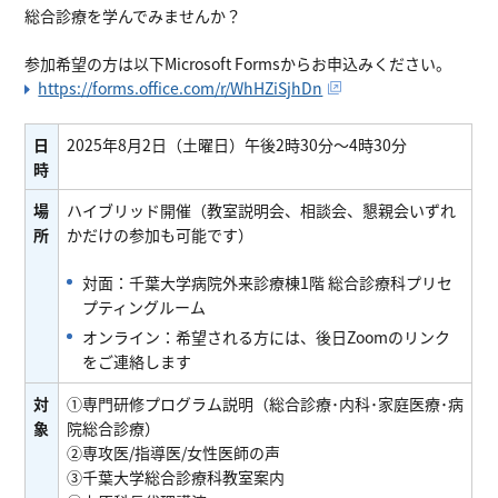
総合診療を学んでみませんか？
参加希望の方は以下Microsoft Formsからお申込みください。
https://forms.office.com/r/WhHZiSjhDn
日
2025年8月2日（土曜日）午後2時30分〜4時30分
時
場
ハイブリッド開催（教室説明会、相談会、懇親会いずれ
所
かだけの参加も可能です）
対面：千葉大学病院外来診療棟1階 総合診療科プリセ
プティングルーム
オンライン：希望される方には、後日Zoomのリンク
をご連絡します
対
①専門研修プログラム説明（総合診療･内科･家庭医療･病
象
院総合診療）
②専攻医/指導医/女性医師の声
③千葉大学総合診療科教室案内