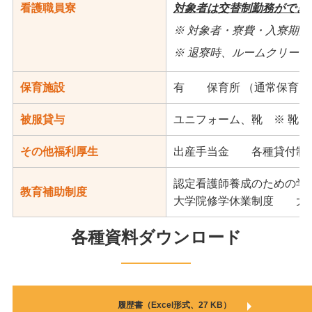
看護職員寮
対象者は交替制勤務ができ
※ 対象者・寮費・入寮期
※ 退寮時、ルームクリー
保育施設
有 保育所 （通常保育・
被服貸与
ユニフォーム、靴 ※ 靴
その他福利厚生
出産手当金 各種貸付制
認定看護師養成のための
教育補助制度
大学院修学休業制度 大
各種資料ダウンロード
履歴書（Excel形式、27 KB）