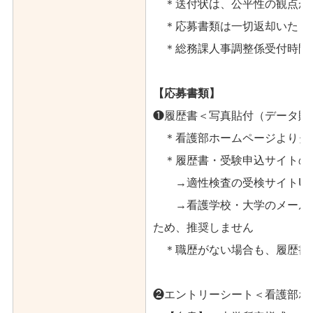
＊送付状は、公平性の観点か
＊応募書類は一切返却いたし
＊総務課人事調整係受付時間【平日9:
【応募書類】
❶履歴書＜写真貼付（データ貼
＊看護部ホームページよりダ
＊履歴書・受験申込サイトの
→適性検査の受検サイトURLを
→看護学校・大学のメールア
ため、推奨しません
＊職歴がない場合も、履歴書№
❷エントリーシート＜看護部ホ