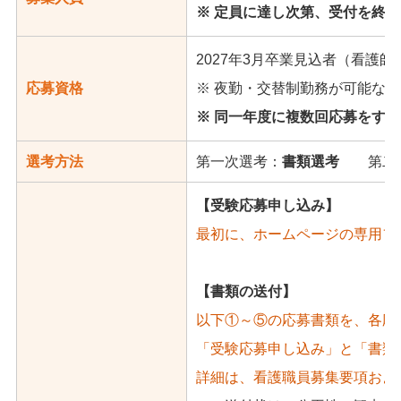
※ 定員に達し次第、受付を終
2027年3月卒業見込者（看護
応募資格
※ 夜勤・交替制勤務が可能な者
※ 同一年度に複数回応募をす
選考方法
第一次選考：
書類選考
第二次
【受験応募申し込み】
最初に、ホームページの専用フ
【書類の送付】
以下①～⑤の応募書類を、各応
「受験応募申し込み」と「書類
詳細は、看護職員募集要項およ