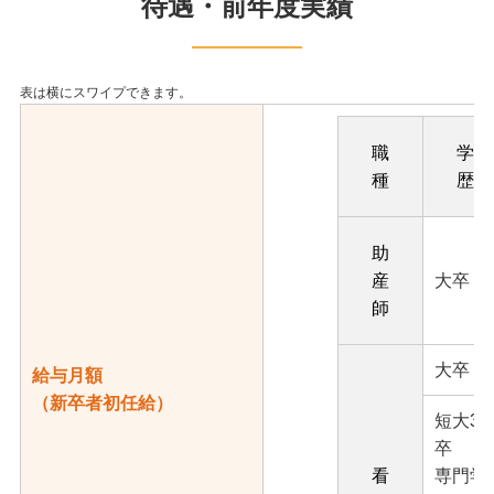
待遇・前年度実績
職
学
種
歴
助
産
大卒
師
大卒
給与月額
（新卒者初任給）
短大3
卒
看
専門学