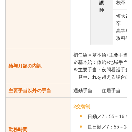
護
校卒
師
短大2
卒
高等専
攻科卒
初任給＝基本給+主要手当
※基本給：俸給+地域手当
給与月額の内訳
※主要手当：夜間看護手当
算⇒これを超える場合は
主要手当以外の手当
通勤手当 住居手当 
2交替制
日勤／7：55～16:40
長日勤／7：55～18：
勤務時間