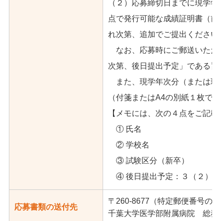
（２）応募締切日までに現学年
点で発行可能な成績証明書（前
れ次第、追加でご提出ください
なお、応募時にご郵送いただ
次第、後日提出予定」である旨
また、現学年次分（または現学
（付箋またはA4の別紙１枚で
【メモには、次の４点をご記載
① 氏名
② 学校名
③ 試験区分（新卒）
④ 後日提出予定：３（２）年
〒260-8677（特定郵便番
応募書類の送付先
千葉大学医学部附属病院 総務