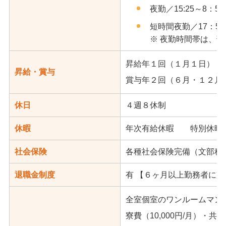
夜勤／15:25～8：55
短時間夜勤／17：55
※ 夜勤時間帯は、
昇給年１回（１月１日）
昇給・賞与
賞与年２回（６月・１２月の２
休日
４週８休制
休暇
年次有給休暇 特別休暇（
社会保険
各種社会保険完備（文部科
退職金制度
有 【６ヶ月以上勤務者に支
全室個室のワンルームマン
寮費（10,000円/月）・