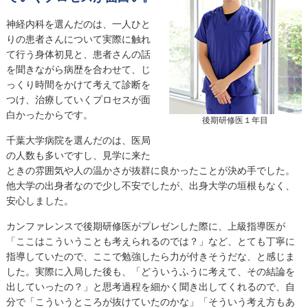
神経内科を選んだのは、一人ひと
りの患者さんについて実際に触れ
て行う身体初見と、患者さんの話
を聞きながら病歴を合わせて、じ
っくり時間をかけて考えて診断を
つけ、治療していくプロセスが面
白かったからです。
後期研修医１年目
千葉大学病院を選んだのは、医局
の人数も多いですし、見学に来た
ときの雰囲気や人の温かさが抜群に良かったことが決め手でした。
他大学の出身者なので少し不安でしたが、出身大学の垣根もなく、
安心しました。
カンファレンスで後期研修医がプレゼンした際に、上級指導医が
「ここはこういうことも考えられるのでは？」など、とても丁寧に
指導していたので、ここで勉強したら力が付きそうだな、と感じま
した。実際に入局した後も、「どういうふうに考えて、その結論を
出していったの？」と思考過程を細かく聞き出してくれるので、自
分で「こういうところが抜けていたのかな」「そういう考え方もあ