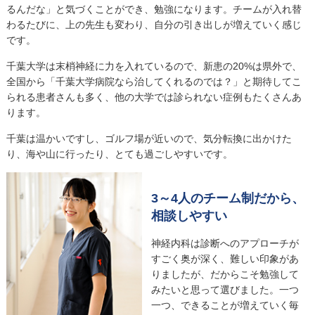
るんだな」と気づくことができ、勉強になります。チームが入れ替
わるたびに、上の先生も変わり、自分の引き出しが増えていく感じ
です。
千葉大学は末梢神経に力を入れているので、新患の20%は県外で、
全国から「千葉大学病院なら治してくれるのでは？」と期待してこ
られる患者さんも多く、他の大学では診られない症例もたくさんあ
ります。
千葉は温かいですし、ゴルフ場が近いので、気分転換に出かけた
り、海や山に行ったり、とても過ごしやすいです。
3～4人のチーム制だから、
相談しやすい
神経内科は診断へのアプローチが
すごく奥が深く、難しい印象があ
りましたが、だからこそ勉強して
みたいと思って選びました。一つ
一つ、できることが増えていく毎