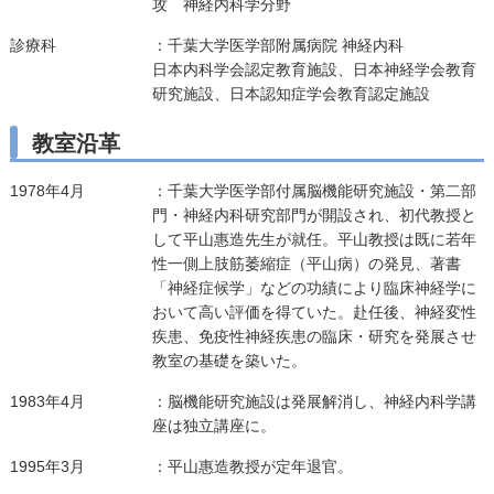
攻 神経内科学分野
診療科
：千葉大学医学部附属病院 神経内科
日本内科学会認定教育施設、日本神経学会教育
研究施設、日本認知症学会教育認定施設
教室沿革
1978年4月
：千葉大学医学部付属脳機能研究施設・第二部
門・神経内科研究部門が開設され、初代教授と
して平山惠造先生が就任。平山教授は既に若年
性一側上肢筋萎縮症（平山病）の発見、著書
「神経症候学」などの功績により臨床神経学に
おいて高い評価を得ていた。赴任後、神経変性
疾患、免疫性神経疾患の臨床・研究を発展させ
教室の基礎を築いた。
1983年4月
：脳機能研究施設は発展解消し、神経内科学講
座は独立講座に。
1995年3月
：平山惠造教授が定年退官。