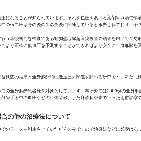
血圧になることが知られています。それを血圧をあげる薬剤や点滴で輸
酔中の低血圧はその後の生命予後に関連していると報告されており、予
に行う非侵襲的な検査である経胸壁心臓超音波検査の結果を用いて全身
いてより正確に低血圧を予測することができればより安全に全身麻酔を
音波検査の結果と全身麻酔時の低血圧の関連を調べる研究です。新たに
ての全身麻酔患者様を対象としています。本研究では2000例の全身麻
薬剤や手術中の血圧などの生体情報、また麻酔科外来で行った術前診察
場合の他の治療法について
中でのデータを利用させていただくのみですので治療法などに影響はあ