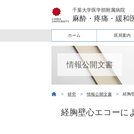
千葉大学医学部附属病院
麻酔・疼痛・緩和
ホーム
医局案内
情報公開文書
>
>
>
経胸
研究
情報公開文書
経胸壁心エコーに