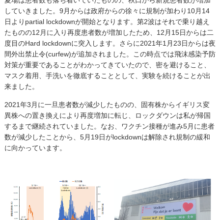
していきました。9月からは政府からの徐々に規制が加わり10月14
日よりpartial lockdownが開始となります。第2波はそれで乗り越え
たものの12月に入り再度患者数が増加したため、12月15日からは二
度目のHard lockdownに突入します。さらに2021年1月23日からは夜
間外出禁止令(curfew)が追加されました。この時点では飛沫感染予防
対策が重要であることがわかってきていたので、密を避けること、
マスク着用、手洗いを徹底することとして、実験を続けることが出
来ました。
2021年3月に一旦患者数が減少したものの、固有株からイギリス変
異株への置き換えにより再度増加に転じ、ロックダウンは私が帰国
するまで継続されていました。なお、ワクチン接種が進み5月に患者
数が減少したことから、5月19日がlockdownは解除され規制の緩和
に向かっています。