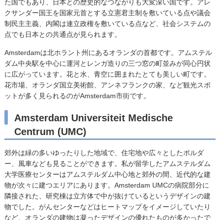
た国でもあり、日本との歴史的なつながりも大変深い国です。アレ
クサンダー国王を国家元首とする立憲君主制を敷いている点や議会
制民主主義、内閣は連立政権を敷いている点など、社会システムの
点でも日本との共通点が見られます。
Amsterdamは北ホラント州にあるオランダの首都です。アムステル
ダム中央駅を中心に運河とレンガ造りの三つ窓の町並みが同心円状
に広がっています。花と水、青空に囲まれたとても美しい町です。
花市場、オランダ国立美術館、アンネフランクの家、など観光スポ
ットが多く見られるのがAmsterdam市街です。
Amsterdam Universiteit Medische
Centrum (UMC)
郊外は緑の多いゆったりした地域で、住宅地や広々としたポルダ
ー、風車なども見ることができます。私が留学したアムステルダム
大学医療センターはアムステルダム中心地と郊外の間、近代的な建
物が次々に建つエリアにあります。Amsterdam UMCの病院部分に
隣接された、研究棟は立方体で中が抜けているというデザインの建
物でした。がんセンターなどはヒートマップをイメージしていたり
など、オランダの建物は凝ったデザインの優れたものが多かったで