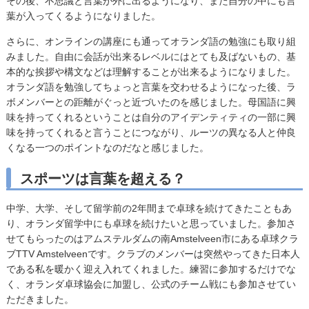
その後、不思議と言葉が外に出るようになり、また自分の中にも言
葉が入ってくるようになりました。
さらに、オンラインの講座にも通ってオランダ語の勉強にも取り組
みました。自由に会話が出来るレベルにはとても及ばないもの、基
本的な挨拶や構文などは理解することが出来るようになりました。
オランダ語を勉強してちょっと言葉を交わせるようになった後、ラ
ボメンバーとの距離がぐっと近づいたのを感じました。母国語に興
味を持ってくれるということは自分のアイデンティティの一部に興
味を持ってくれると言うことにつながり、ルーツの異なる人と仲良
くなる一つのポイントなのだなと感じました。
スポーツは言葉を超える？
中学、大学、そして留学前の2年間まで卓球を続けてきたこともあ
り、オランダ留学中にも卓球を続けたいと思っていました。参加さ
せてもらったのはアムステルダムの南Amstelveen市にある卓球クラ
ブTTV Amstelveenです。クラブのメンバーは突然やってきた日本人
である私を暖かく迎え入れてくれました。練習に参加するだけでな
く、オランダ卓球協会に加盟し、公式のチーム戦にも参加させてい
ただきました。