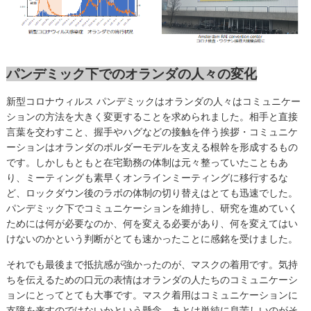
パンデミック下でのオランダの人々の変化
新型コロナウィルス パンデミックはオランダの人々はコミュニケー
ションの方法を大きく変更することを求められました。相手と直接
言葉を交わすこと、握手やハグなどの接触を伴う挨拶・コミュニケ
ーションはオランダのポルダーモデルを支える根幹を形成するもの
です。しかしもともと在宅勤務の体制は元々整っていたこともあ
り、ミーティングも素早くオンラインミーティングに移行するな
ど、ロックダウン後のラボの体制の切り替えはとても迅速でした。
パンデミック下でコミュニケーションを維持し、研究を進めていく
ためには何が必要なのか、何を変える必要があり、何を変えてはい
けないのかという判断がとても速かったことに感銘を受けました。
それでも最後まで抵抗感が強かったのが、マスクの着用です。気持
ちを伝えるための口元の表情はオランダの人たちのコミュニケーシ
ョンにとってとても大事です。マスク着用はコミュニケーションに
支障を来すのではないかという懸念、あとは単純に息苦しいのがそ