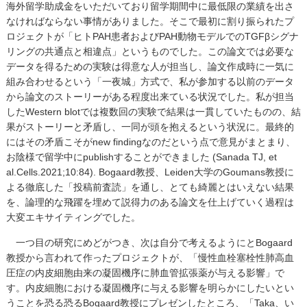
海外留学助成金をいただいており留学期間中に最低限の業績を出さ
なければならない事情がありました。そこで最初に割り振られたプ
ロジェクトが「ヒトPAH患者およびPAH動物モデルでのTGFβシグナ
リングの共通点と相違点」というものでした。この論文では必要な
データを得るための実験は得意な人が担当し、論文作成時に一気に
組み合わせるという「一夜城」方式で、私が参加する以前のデータ
から論文のストーリーがある程度出来ている状況でした。私が担当
したWestern blotでは複数回の実験で結果は一貫していたものの、結
果がストーリーと矛盾し、一同が頭を抱えるという状況に。最終的
にはその矛盾こそがnew findingなのだという点で意見がまとまり、
お陰様で留学中にpublishすることができました (Sanada TJ, et
al.Cells.2021;10:84). Bogaard教授、Leiden大学のGoumans教授に
よる徹底した「投稿前査読」を通し、とても綺麗とはいえない結果
を、論理的な飛躍を埋めて説得力のある論文を仕上げていく過程は
大変エキサイティングでした。
一つ目の研究にめどがつき、次は自分で考えるようにとBogaard
教授から言われて作ったプロジェクトが、「慢性血栓塞栓性肺高血
圧症の内皮細胞由来の凝固機序に肺血管拡張薬が与える影響」で
す。内皮細胞における凝固機序に与える影響を明らかにしたいとい
うことを恐る恐るBogaard教授にプレゼンしたところ、「Taka、い