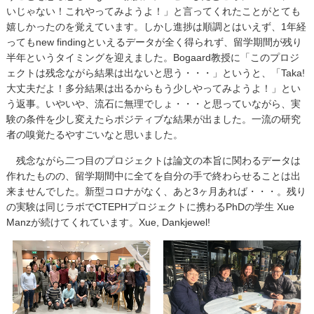
いじゃない！これやってみようよ！」と言ってくれたことがとても
嬉しかったのを覚えています。しかし進捗は順調とはいえず、1年経
ってもnew findingといえるデータが全く得られず、留学期間が残り
半年というタイミングを迎えました。Bogaard教授に「このプロジ
ェクトは残念ながら結果は出ないと思う・・・」というと、「Taka!
大丈夫だよ！多分結果は出るからもう少しやってみようよ！」とい
う返事。いやいや、流石に無理でしょ・・・と思っていながら、実
験の条件を少し変えたらポジティブな結果が出ました。一流の研究
者の嗅覚たるやすごいなと思いました。
残念ながら二つ目のプロジェクトは論文の本旨に関わるデータは
作れたものの、留学期間中に全てを自分の手で終わらせることは出
来ませんでした。新型コロナがなく、あと3ヶ月あれば・・・。残り
の実験は同じラボでCTEPHプロジェクトに携わるPhDの学生 Xue
Manzが続けてくれています。Xue, Dankjewel!