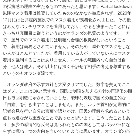
の抵抗感の理由の主たるものであったと思います。Partial lockdown
以降マスク着用は推奨していたもののなかなか徹底されず、2020年
12月には公共屋内施設でのマスク着用が義務化されました。その後
はみんなバッチリマスクを着用しており、やると決まったことには
きっちり真面目に従うというのがオランダの気質のようです。一方
で、屋外でのマスク着用には明確な合理的根拠がないということ
で、着用は義務とされていません。そのため、屋外でマスクをしな
い人がほとんどでしたが、着用している人がしていない人にマスク
着用を強制することはありません。ルールの範囲内なら自分は自
分、他人は他人。それ以上には深く干渉せず相手の考えを尊重する
というのもオランダ流です。
オランダ政府の示す方針も大変クリアでした。数字を交えてここ
はダメ、ここはOKと示す点、国民に制限を加える方針の再評価の期
日も毎回明確に示されていました。曖昧な表現で国民の自主的な
「自粛」を引き出すことはしません。また、ルッテ首相が定期的に
記者会見を行い自分の言葉で語りかけ、国民の理解を求めるという
点も地道ながら重要なことであったと思います。こうしたこともあ
り、多少の感情的な反発は見られたものの国としてはバラバラにな
らずに概ね一つの方向を向いていたように思います。オランダの市