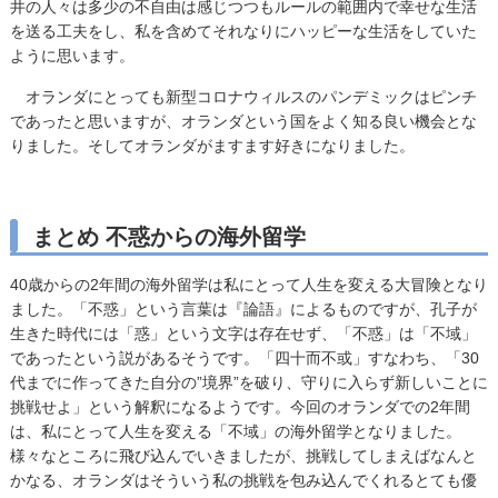
井の人々は多少の不自由は感じつつもルールの範囲内で幸せな生活
を送る工夫をし、私を含めてそれなりにハッピーな生活をしていた
ように思います。
オランダにとっても新型コロナウィルスのパンデミックはピンチ
であったと思いますが、オランダという国をよく知る良い機会とな
りました。そしてオランダがますます好きになりました。
まとめ 不惑からの海外留学
40歳からの2年間の海外留学は私にとって人生を変える大冒険となり
ました。「不惑」という言葉は『論語』によるものですが、孔子が
生きた時代には「惑」という文字は存在せず、「不惑」は「不域」
であったという説があるそうです。「四十而不或」すなわち、「30
代までに作ってきた自分の”境界”を破り、守りに入らず新しいことに
挑戦せよ」という解釈になるようです。今回のオランダでの2年間
は、私にとって人生を変える「不域」の海外留学となりました。
様々なところに飛び込んでいきましたが、挑戦してしまえばなんと
かなる、オランダはそういう私の挑戦を包み込んでくれるとても優