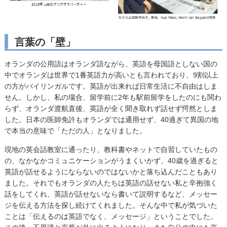
言葉の「壁」
オランダの公用語はオランダ語ながら、英語を母国語としない国の
中でオランダは世界で1番英語力が高いとも言われており、9割以上
の方がバイリンガルです。英語が出来れば日常生活に不自由はしま
せん。しかし、私の場合、留学前に2年も駅前留学をしたのにも関わ
らず、オランダ渡航直後、英語が全く聞き取れず話せず愕然としま
した。日本の医師免許もオランダでは通用せず、40過ぎて異国の地
で本当の意味で「ただの人」となりました。
現地の英会話教室に通ったり、教科書やネットで自習していたもの
の、なかなかコミュニケーションがうまくいかず、40歳を過ぎると
英語が話せるようにならないのではないかと落ち込んだこともあり
ました。それでもオランダの人たちは英語の話せない私と辛抱強く
話をしてくれ、英語が話せないなら書いて説明するなど、メッセー
ジを伝える方法を探し続けてくれました。そんな中で私が気づいた
ことは「伝えるのは英語でなく、メッセージ」ということでした。