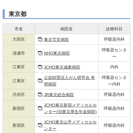
東京都
市名
病院名
診療科目
大田区
呼吸器内科
東京労災病院
呼吸器センタ
清瀬市
NHO東京病院
ー
江東区
内科
JCHO東京城東病院
公益財団法人がん研究会 有
呼吸器センタ
江東区
明病院
ー内科
渋谷区
呼吸器内科
JR東京総合病院
JCHO東京新宿メディカルセ
新宿区
呼吸器内科
ンター(旧東京厚生年金病院)
JCHO東京山手メディカルセ
新宿区
呼吸器内科
ンター