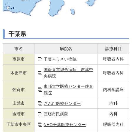
千葉県
市名
病院名
診療科目
市原市
呼吸器内科
千葉ろうさい病院
国保直営総合病院 君津中
木更津市
呼吸器内科
央病院
東邦大学医療センター佐倉
佐倉市
内科学講座
病院
山武市
内科
さんむ医療センター
匝瑳市
内科
匝瑳市民病院
千葉市中央区
呼吸器内科
NHO千葉医療センター