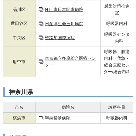
感染対策推進
品川区
NTT東日本関東病院
室
世田谷区
呼吸器内科
日産厚生会玉川病院
呼吸器センタ
中央区
聖路加国際病院
ー内科
呼吸器・腫瘍
東京都立多摩総合医療セン
内科 救急・
府中市
ター
総合医療セン
ター/総合内科
神奈川県
市名
病院名
診療科目
横浜市
呼吸器内科
聖隷横浜病院