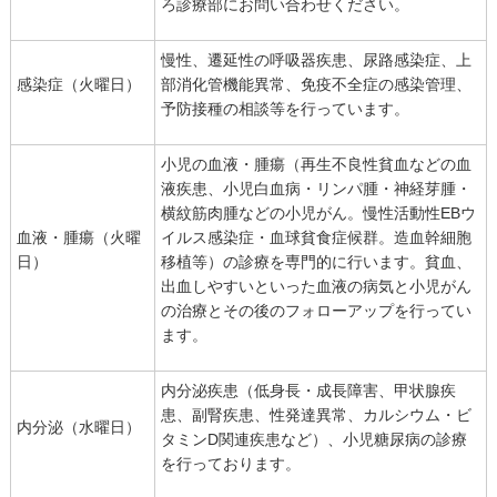
ろ診療部にお問い合わせください。
慢性、遷延性の呼吸器疾患、尿路感染症、上
感染症（火曜日）
部消化管機能異常、免疫不全症の感染管理、
予防接種の相談等を行っています。
小児の血液・腫瘍（再生不良性貧血などの血
液疾患、小児白血病・リンパ腫・神経芽腫・
横紋筋肉腫などの小児がん。慢性活動性EBウ
血液・腫瘍（火曜
イルス感染症・血球貧食症候群。造血幹細胞
日）
移植等）の診療を専門的に行います。貧血、
出血しやすいといった血液の病気と小児がん
の治療とその後のフォローアップを行ってい
ます。
内分泌疾患（低身長・成長障害、甲状腺疾
患、副腎疾患、性発達異常、カルシウム・ビ
内分泌（水曜日）
タミンD関連疾患など）、小児糖尿病の診療
を行っております。