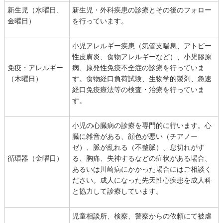
新生児（水曜日、
新生児・外科疾患の診療とその後のフォロー
金曜日）
を行っています。
小児アレルギー疾患（気管支喘息、アトピー
性皮膚炎、食物アレルギーなど）、小児膠原
免疫・アレルギー
病、原発性免疫不全症の診療を行っていま
（木曜日）
す。食物経口負荷試験、生物学的製剤、急速
経口免疫療法等の検査・治療を行っていま
す。
小児の心臓病の診療を専門的に行います。心
臓に雑音がある、顔色が悪い（チアノー
ゼ）、脈が乱れる（不整脈）、息切れがす
循環器（金曜日）
る、胸痛、失神するなどの症状がある場合、
あるいは川崎病にかかった場合にはご相談く
ださい。成人になった先天性心疾患を成人科
と協力して診療しています。
児童相談所、検察、警察からの依頼にて被虐