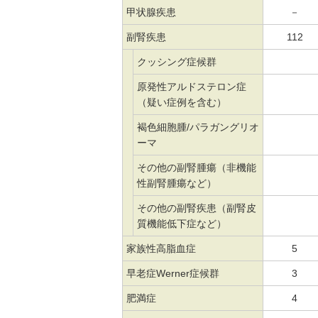
甲状腺疾患
－
副腎疾患
112
クッシング症候群
原発性アルドステロン症
（疑い症例を含む）
褐色細胞腫/パラガングリオ
ーマ
その他の副腎腫瘍（非機能
性副腎腫瘍など）
その他の副腎疾患（副腎皮
質機能低下症など）
家族性高脂血症
5
早老症Werner症候群
3
肥満症
4