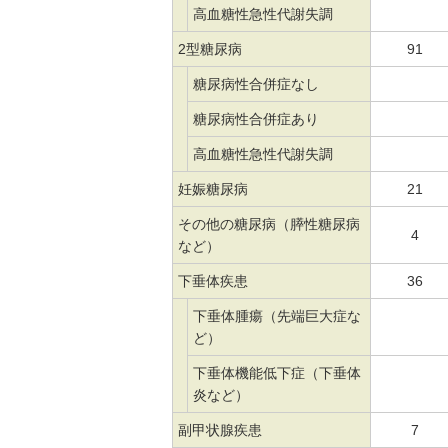
高血糖性急性代謝失調
2型糖尿病
91
糖尿病性合併症なし
糖尿病性合併症あり
高血糖性急性代謝失調
妊娠糖尿病
21
その他の糖尿病（膵性糖尿病
4
など）
下垂体疾患
36
下垂体腫瘍（先端巨大症な
ど）
下垂体機能低下症（下垂体
炎など）
副甲状腺疾患
7