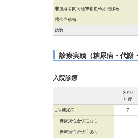
非血縁者間同種末梢血幹細胞移植
臍帯血移植
総数
診療実績（糖尿病・代謝
入院診療
2010
年度
1型糖尿病
7
糖尿病性合併症なし
糖尿病性合併症あり