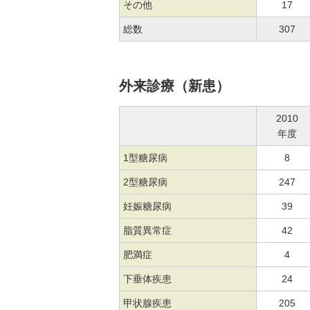
その他
17
総数
307
外来診療（新患）
2010
年度
1型糖尿病
8
2型糖尿病
247
妊娠糖尿病
39
脂質異常症
42
肥満症
4
下垂体疾患
24
甲状腺疾患
205