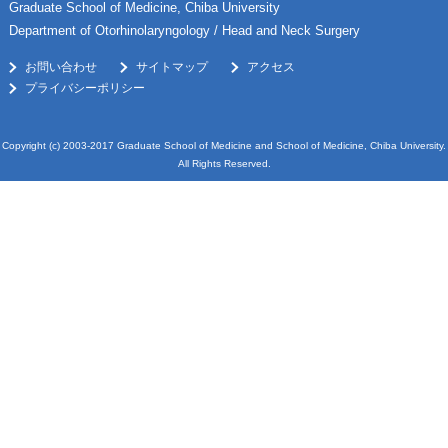
Graduate School of Medicine, Chiba University
Department of Otorhinolaryngology / Head and Neck Surgery
お問い合わせ
サイトマップ
アクセス
プライバシーポリシー
Copyright (c) 2003-2017 Graduate School of Medicine and School of Medicine, Chiba University.
All Rights Reserved.