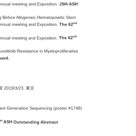
Annual meeting and Exposition.
JSH-ASH
ng Before Allogeneic Hematopoietic Stem
nd
Annual meeting and Exposition.
The 62
nd
nnual meeting and Exposition.
The 62
tinib Resistance in Myeloproliferative
ward.
 2019/3/23, 東京
ext Generation Sequencing (poster #1748)
st
ASH
Outstanding Abstract