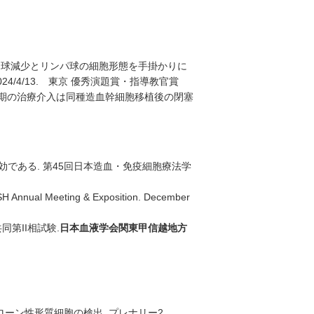
惠美子.好中球減少とリンパ球の細胞形態を手掛かりに
024/4/13. 東京 優秀演題賞・指導教官賞
早期の治療介入は同種造⾎幹細胞移植後の閉塞
効である. 第45回日本造血・免疫細胞療法学
H Annual Meeting & Exposition. December
第II相試験.
日本血液学会
関東甲信越地方
ローン性形質細胞の検出. プレナリー2,