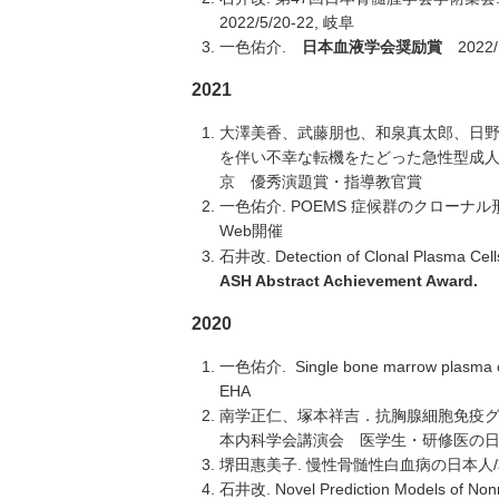
2022/5/20-22, 岐阜
一色佑介.
日本血液学会奨励賞
2022
2021
大澤美香、武藤朋也、和泉真太郎、日
を伴い不幸な転機をたどった急性型成人
京 優秀演題賞・指導教官賞
一色佑介. POEMS 症候群のクローナル
Web開催
石井改. Detection of Clonal Plasma Cel
ASH Abstract Achievement Award.
2020
一色佑介. Single bone marrow plasma cel
EHA
南学正仁、塚本祥吉．抗胸腺細胞免疫グ
本内科学会講演会 医学生・研修医の日本
堺田惠美子. 慢性骨髄性白血病の日本人/
石井改. Novel Prediction Models of Nonrel