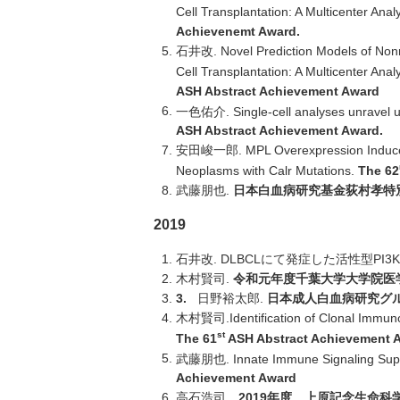
Cell Transplantation: A Multicenter An
Achievenemt Award.
石井改. Novel Prediction Models of Nonrel
Cell Transplantation: A Multicenter An
ASH Abstract Achievement Award
一色佑介. Single-cell analyses unravel u
ASH Abstract Achievement Award.
安田峻一郎. MPL Overexpression Induces a 
Neoplasms with Calr Mutations.
The 62
武藤朋也.
日本白血病研究基金荻村孝特
2019
石井改. DLBCLにて発症した活性型PI3
木村賢司.
令和元年度千葉大学大学院医
3.
日野裕太郎.
日本成人白血病研究グループ（JA
木村賢司.Identification of Clonal Immuno
st
The 61
ASH Abstract Achievement 
武藤朋也. Innate Immune Signaling Suppr
Achievement Award
高石浩司．
2019年度 上原記念生命