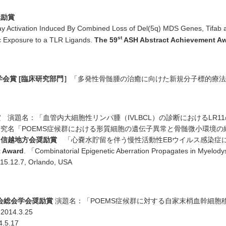
奨励賞
ctivation Induced By Combined Loss of Del(5q) MDS Genes, Tifab an
st
c Exposure to a TLR Ligands.
The 59
ASH Abstract Achievement A
学会賞 [臨床研究部門］
「多発性骨髄腫の治癒に向けた新規分子標的療
賞
演題名：「血管内大細胞性リンパ腫（IVLBCL）の診断におけるLR1
名「POEMS症候群における形質細胞の遺伝子異常と骨髄微小環境の網羅的
甲信越地方会奨励賞
「心嚢水貯留を伴う慢性活動性EBウイルス感染症に対して
t Award
. 「Combinatorial Epigenetic Aberration Propagates in Myelodys
15.12.7, Orlando, USA
会総会
学会奨励賞
演題名：「POEMS症候群に対する自家末梢血幹細胞
014.3.25
.5.17