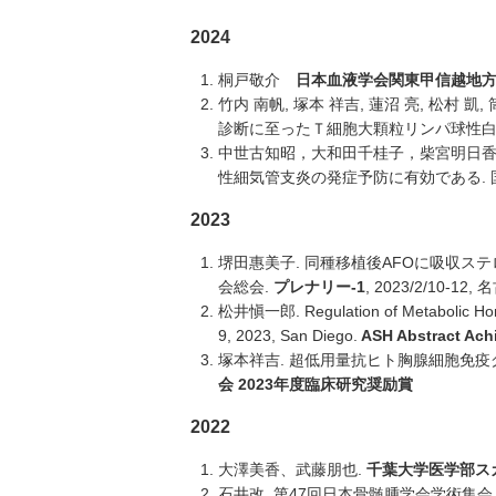
2024
桐戸敬介
日本血液学会関東甲信越地
竹内 南帆, 塚本 祥吉, 蓮沼 亮, 松村 
診断に至ったＴ細胞大顆粒リンパ球性白
中世古知昭，大和田千桂子，柴宮明日香
性細気管⽀炎の発症予防に有効である. 国際
2023
堺田惠美子. 同種移植後AFOに吸収ス
会総会.
プレナリー-1
, 2023/2/10-12,
松井愼一郎. Regulation of Metabolic Home
9, 2023, San Diego.
ASH Abstract Ach
塚本祥吉. 超低用量抗ヒト胸腺細胞免疫グ
会
2023
年度臨床研究奨励賞
2022
大澤美香、武藤朋也.
千葉大学医学部ス
石井改. 第47回日本骨髄腫学会学術集会