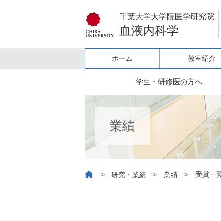
千葉大学大学院医学研究院
血液内科学
ホーム
教室紹介
学生・研修医の方へ
業績
>
>
>
受賞一
研究・業績
業績