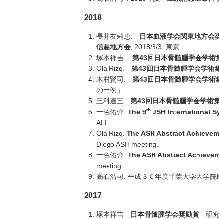
2018
長井友莉恵.
日本血液学会関東地方会
信越地方会
, 2018/3/3, 東京
塚本祥吉.
第
43
回日本骨髄腫学会学術
Ola Rizq.
第
43
回日本骨髄腫学会学術
木村賢司.
第
43
回日本骨髄腫学会学術
の一例」
三科達三
第
43
回日本骨髄腫学会学術
th
一色佑介.
The 9
JSH International 
ALL
Ola Rizq.
The ASH Abstract Achievem
Diego ASH meeting.
一色佑介.
The ASH Abstract Achieve
meeting.
高石浩司. 平成３０年度千葉大学大学
2017
塚本祥吉
日本骨髄腫学会奨励賞
研究