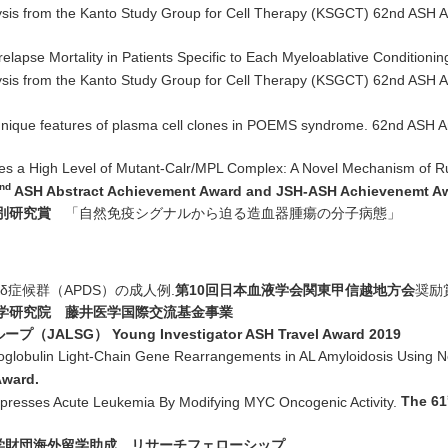
alysis from the Kanto Study Group for Cell Therapy (KSGCT) 62nd ASH 
apse Mortality in Patients Specific to Each Myeloablative Conditioni
alysis from the Kanto Study Group for Cell Therapy (KSGCT) 62nd ASH 
nique features of plasma cell clones in POEMS syndrome. 62nd ASH A
High Level of Mutant-Calr/MPL Complex: A Novel Mechanism of Ruxoli
nd
ASH Abstract Achievement Award and JSH-ASH Achievenemt A
別研究賞
「自然免疫シグナルから迫る造血器腫瘍の分子病態」
Kδ症候群（APDS）の成人例.
第10回日本血液学会関東甲信越地方会
奨励賞
学研究院 藤井医学国際交流基金事業
LSG） Young Investigator ASH Travel Award 2019
globulin Light-Chain Gene Rearrangements in AL Amyloidosis Using N
Award.
esses Acute Leukemia By Modifying MYC Oncogenic Activity.
The 61
科学財団海外留学助成 リサーチフェローシップ