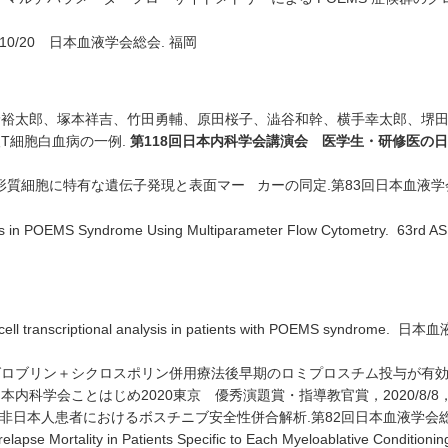
/10/20 日本血液学会総会. 福岡
野裕太郎、塚本祥吉、竹田勇輔、原田桜子、澁谷和幹、横手幸太郎、堺
T細胞白血病の一例.
第
118
回日本内科学会講演会 医学生・研修医の日
形質細胞に特有な遺伝子発現と表面マー カーの同定.第83回日本血液学会学術集会.
ls in POEMS Syndrome Using Multiparameter Flow Cytometry.
63rd AS
l transcriptional analysis in patients with POEMS syndrome. 日本
ロブリン＋シクロスポリン併用療法後早期のロミプロスチム投与が有効であ
内科学会ことはじめ2020東京 優秀演題賞・指導教官賞，2020/8/8
非日本人患者におけるボスチニブ安全性併合解析.第82回日本血液学会総会 優秀
apse Mortality in Patients Specific to Each Myeloablative Conditioni