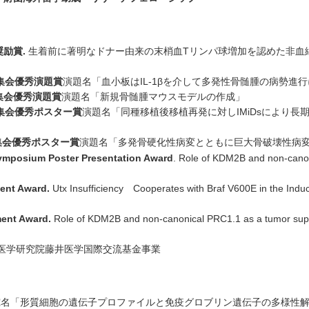
奨励賞
.
生着前に著明なドナー由来の末梢血Tリンパ球増加を認めた非血
集会優秀演題賞
演題名「血小板はIL-1βを介して多発性骨髄腫の病勢進行
集会優秀演題賞
演題名「新規骨髄腫マウスモデルの作成」
集会優秀ポスター賞
演題名「同種移植後移植再発に対しIMiDsにより
集会優秀ポスター賞
演題名「多発骨硬化性病変とともに巨大骨破壊性病変
Symposium Poster Presentation Award
. Role of KDM2B and non-canon
ent Award.
Utx Insufficiency Cooperates with Braf V600E in the Indu
ment Award.
Role of KDM2B and non-canonical PRC1.1 as a tumor sup
院医学研究院藤井医学国際交流基金事業
名「形質細胞の遺伝子プロファイルと免疫グロブリン遺伝子の多様性解析