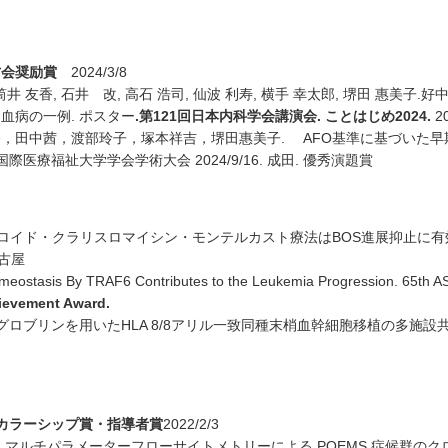
方会奨励賞
2024/3/8
凱, 筒井 友香, 石井 改, 高石 浩司, 仙波 利寿, 横手 幸太郎, 堺田 
血病の一例. ポスター
.
第
121
回日本内科学会講演会
.
ことはじめ
2024.
2
，田中茜，渡部玲子，塚本祥吉，堺田惠美子. AFO基準に基づいた
医療福祉大学学会学術大会 2024/9/16. 成田. 優秀演題賞
テロイド・クラリスロマイシン・モンテルカスト療法はBOS進展抑止に有
 名古屋
ostasis By TRAF6 Contributes to the Leukemia Progression. 65th AS
ievement Award.
ロブリンを用いたHLA 8/8アリル一致同種末梢血幹細胞移植の多施設共同
カラーシップ賞・指導者賞
2022/2/3
. マルチパラメーターフローサイトメトリーによる POEMS 症候群のク