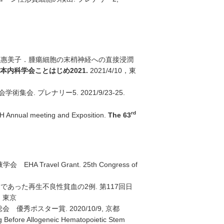
田惠美子．腫瘍細胞の末梢神経への直接浸潤
本内科学会ことはじめ
2021.
2021/4/10，東
 プレナリー5. 2021/9/23-25.
rd
H Annual meeting and Exposition.
The 63
血液学会 EHA Travel Grant. 25th Congress of
った再生不良性貧血の2例. 第117回日
，東京
ポスター賞. 2020/10/9, 京都
ng Before Allogeneic Hematopoietic Stem