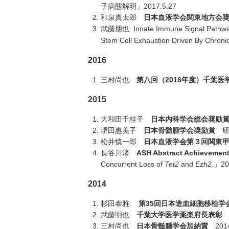
子病態解明」2017.5.27
和泉真太郎
日本血液学会関東地方会
武藤朋也. Innate Immune Signal Pathway A
Stem Cell Exhaustion Driven By Chroni
2016
三村尚也
第八回（2016年度）千葉医
2015
大和田千桂子
日本内科学会総会奨励
堺田惠美子
日本骨髄腫学会奨励賞
研究
松井慎一郎
日本血液学会第３回関東
長谷川渚
ASH Abstract Achievemen
Concurrent Loss of
Tet2
and
Ezh2
.」20
2014
杉田泰雅.
第
35
回日本造血細胞移植学
武藤明也
千葉大学医学薬楽府長表彰
2
三村尚也
日本骨髄腫学会
加納賞
2014