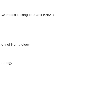
 MDS model lacking Tet2 and Ezh2.」
iety of Hematology
atology.