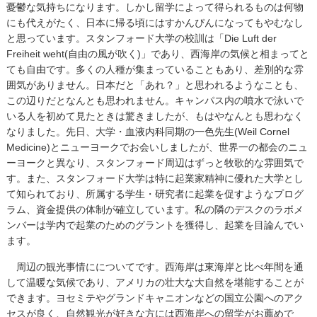
憂鬱な気持ちになります。しかし留学によって得られるものは何物
にも代えがたく、日本に帰る頃にはすかんぴんになってもやむなし
と思っています。スタンフォード大学の校訓は「Die Luft der
Freiheit weht(自由の風が吹く)」であり、西海岸の気候と相まってと
ても自由です。多くの人種が集まっていることもあり、差別的な雰
囲気がありません。日本だと「あれ？」と思われるようなことも、
この辺りだとなんとも思われません。キャンパス内の噴水で泳いで
いる人を初めて見たときは驚きましたが、もはやなんとも思わなく
なりました。先日、大学・血液内科同期の一色先生(Weil Cornel
Medicine)とニューヨークでお会いしましたが、世界一の都会のニュ
ーヨークと異なり、スタンフォード周辺はずっと牧歌的な雰囲気で
す。また、スタンフォード大学は特に起業家精神に優れた大学とし
て知られており、所属する学生・研究者に起業を促すようなプログ
ラム、資金提供の体制が確立しています。私の隣のデスクのラボメ
ンバーは学内で起業のためのグラントを獲得し、起業を目論んでい
ます。
周辺の観光事情にについてです。西海岸は東海岸と比べ年間を通
して温暖な気候であり、アメリカの壮大な大自然を堪能することが
できます。ヨセミテやグランドキャニオンなどの国立公園へのアク
セスが良く、自然観光が好きな方には西海岸への留学がお薦めで