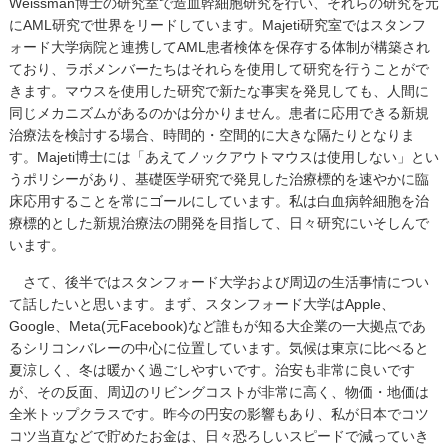
Weissman博士の研究室で造血幹細胞研究を行い、それらの研究を元
にAML研究で世界をリードしています。Majeti研究室ではスタンフ
ォード大学病院と連携してAML患者検体を保存する体制が構築され
ており、ラボメンバーたちはそれらを使用して研究を行うことがで
きます。マウスを使用した研究で新たな事実を発見しても、人間に
同じメカニズムがあるのかは分かりません。患者に応用できる新規
治療法を検討する場合、時間的・空間的に大きな隔たりとなりま
す。Majeti博士には「あえてノックアウトマウスは使用しない」とい
うポリシーがあり、基礎医学研究で発見した治療標的を速やかに臨
床応用することを常にゴールにしています。私は白血病幹細胞を治
療標的とした新規治療法の開発を目指して、日々研究にいそしんで
います。
さて、後半ではスタンフォード大学および周辺の生活事情につい
て話したいと思います。まず、スタンフォード大学はApple、
Google、Meta(元Facebook)など誰もが知る大企業の一大拠点であ
るシリコンバレーの中心に位置しています。気候は東京に比べると
夏涼しく、冬は暖かく過ごしやすいです。治安も非常に良いです
が、その反面、周辺のリビングコストが非常に高く、物価・地価は
全米トップクラスです。昨今の円安の影響もあり、私が日本でコツ
コツ当直などで貯めたお金は、日々恐ろしいスピードで減っていき