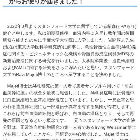
からお便りが届きました！
2022年3月よりスタンフォード大学に留学している栢森(かやもり)
健介と申します。私は初期研修後、血液内科に入局し数年間の後期
研修を終えたのちに千葉大学大学院に入学しました。岩間厚志先生
(現在は東京大学医科学研究所)に師事し、急性骨髄性白血病(AML)発
症に関するエピジェネティックな機構や骨髄異形成症候群(MDS)の
新規治療法に関する研究を行いました。大学院卒業後、造血幹細胞
およびAMLに関する研究をさらに深めたいと思い、スタンフォード
大学のRavi Majeti博士のところへ留学することを決めました。
Majeti博士はAML研究の第一人者で患者サンプルを用いて「前白
血病幹細胞」の概念を最初に報告しました。AML発症時には骨髄中
に白血病細胞と正常細胞が混在しています。しかし、一見正常と思
われる造血幹細胞にも一部遺伝子異常を有する集団が存在します。
これらは前白血病幹細胞と呼ばれ、白血病の温床となり、そして再
発の原因となるという概念です。 元々スタンフォード大学の血液
分野は、正常造血幹細胞研究の第一人者であるIrving Weissman博士
が在籍していたことから、同研究の中心地でした。Majeti博士は