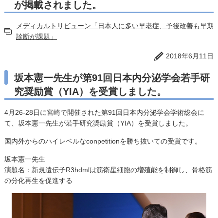
が掲載されました。
メディカルトリビューン「日本人に多い早老症、予後改善も早期
診断が課題」
2018年6月11日
坂本憲一先生が第91回日本内分泌学会若手研
究奨励賞（YIA）を受賞しました。
4月26-28日に宮崎で開催された第91回日本内分泌学会学術総会に
て、坂本憲一先生が若手研究奨励賞（YIA）を受賞しました。
国内外からのハイレベルなconpetitionを勝ち抜いての受賞です。
坂本憲一先生
演題名：新規遺伝子R3hdmlは筋衛星細胞の増殖能を制御し、骨格筋
の分化再生を促進する