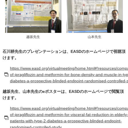
越坂先生
山本先生
石川耕先生のプレゼンテーションは、EASDのホームページで視聴頂
けます。
https://www.easd.org/virtualmeeting/home.html#!resources/comp
of-ipragliflozin-and-metformin-for-bone-density-and-muscle-in-ty
diabetes-a-prospective-blinded-endpoint-randomised-controlled-
越坂先生、山本先生のeポスターは、EASDのホームページで閲覧頂
けます。
https://www.easd.org/virtualmeeting/home.html#!resources/comp
of-ipragliflozin-and-metformin-for-visceral-fat-reduction-in-elderly
patients-with-type-2-diabetes-a-prospective-blinded-endpoint-
randomised-controlled-study