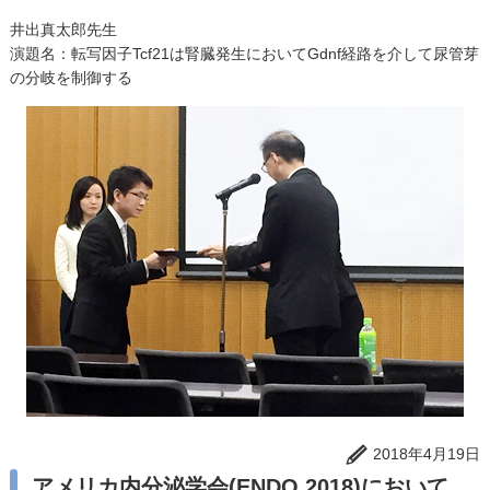
井出真太郎先生
演題名：転写因子Tcf21は腎臓発生においてGdnf経路を介して尿管芽
の分岐を制御する
2018年4月19日
アメリカ内分泌学会(ENDO 2018)において、