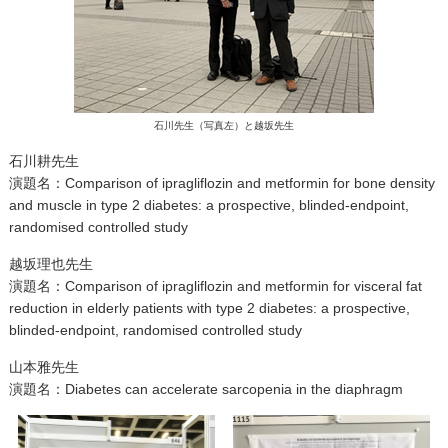
石川先生（写真左）と越坂先生
石川耕先生
演題名：Comparison of ipragliflozin and metformin for bone density
and muscle in type 2 diabetes: a prospective, blinded-endpoint,
randomised controlled study
越坂理也先生
演題名：Comparison of ipragliflozin and metformin for visceral fat
reduction in elderly patients with type 2 diabetes: a prospective,
blinded-endpoint, randomised controlled study
山本雅先生
演題名：Diabetes can accelerate sarcopenia in the diaphragm