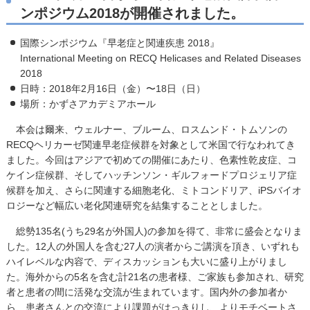
ンポジウム2018が開催されました。
国際シンポジウム『早老症と関連疾患 2018』
International Meeting on RECQ Helicases and Related Diseases
2018
日時：2018年2月16日（金）〜18日（日）
場所：かずさアカデミアホール
本会は爾来、ウェルナー、ブルーム、ロスムンド・トムソンの
RECQヘリカーゼ関連早老症候群を対象として米国で行なわれてき
ました。今回はアジアで初めての開催にあたり、色素性乾皮症、コ
ケイン症候群、そしてハッチンソン・ギルフォードプロジェリア症
候群を加え、さらに関連する細胞老化、ミトコンドリア、iPSバイオ
ロジーなど幅広い老化関連研究を結集することとしました。
総勢135名(うち29名が外国人)の参加を得て、非常に盛会となりま
した。12人の外国人を含む27人の演者からご講演を頂き、いずれも
ハイレベルな内容で、ディスカッションも大いに盛り上がりまし
た。海外からの5名を含む計21名の患者様、ご家族も参加され、研究
者と患者の間に活発な交流が生まれています。国内外の参加者か
ら、患者さんとの交流により課題がはっきりし、よりモチベートさ