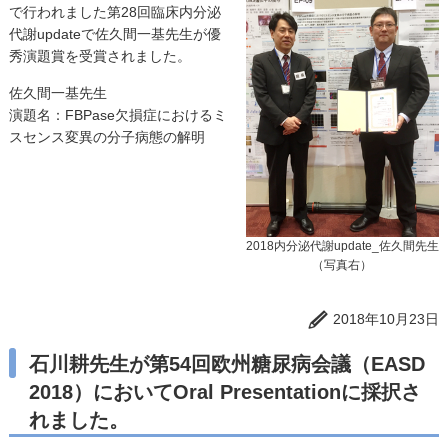
で行われました第28回臨床内分泌
代謝updateで佐久間一基先生が優
秀演題賞を受賞されました。
佐久間一基先生
演題名：FBPase欠損症におけるミ
スセンス変異の分子病態の解明
2018内分泌代謝update_佐久間先生
（写真右）
2018年10月23日
石川耕先生が第54回欧州糖尿病会議（EASD
2018）においてOral Presentationに採択さ
れました。