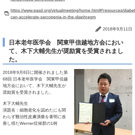
https://www.easd.org/virtualmeeting/home.html#!resources/diabe
can-accelerate-sarcopenia-in-the-diaphragm
2018年9月11日
日本老年医学会 関東甲信越地方会におい
て、木下大輔先生が奨励賞を受賞されまし
た。
2018年9月8日に開催されました第
68回 日本老年医学会 関東甲信越
地方会において、木下大輔先生が
奨励賞を受賞されました。
木下大輔先生
演題名：細胞老化を認めたにも関
わらず難治性皮膚潰瘍を著明に改
善し得たWerner症候群の1例