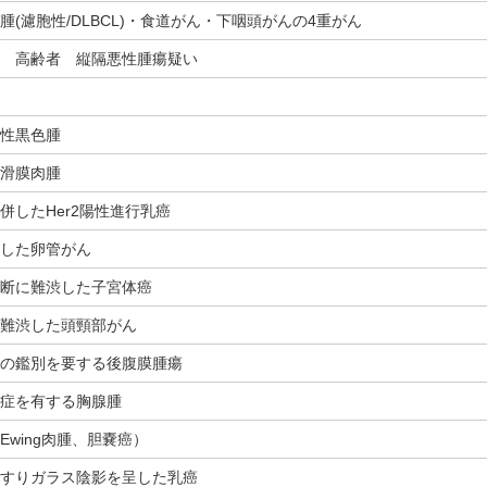
腫(濾胞性/DLBCL)・食道がん・下咽頭がんの4重がん
 高齢者 縦隔悪性腫瘍疑い
性黒色腫
滑膜肉腫
併したHer2陽性進行乳癌
した卵管がん
断に難渋した子宮体癌
難渋した頭頸部がん
の鑑別を要する後腹膜腫瘍
症を有する胸腺腫
Ewing肉腫、胆嚢癌）
すりガラス陰影を呈した乳癌