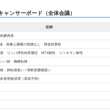
 キャンサーボード（全体会議）
症例
肉腫再発
-9高値 画像上腫瘍の指摘なし 肺血栓塞栓
発 リンパ球性肉芽腫症 MTX耐性 リツキサン耐性
ンパ節・胸椎転移
移・肺転移疑い / 骨軟部腫瘍疑い
多発骨髄浸潤（原発不明）