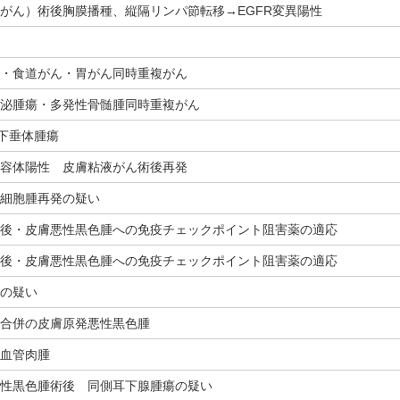
がん）術後胸膜播種、縦隔リンパ節転移→EGFR変異陽性
・食道がん・胃がん同時重複がん
泌腫瘍・多発性骨髄腫同時重複がん
生下垂体腫瘍
容体陽性 皮膚粘液がん術後再発
細胞腫再発の疑い
後・皮膚悪性黒色腫への免疫チェックポイント阻害薬の適応
後・皮膚悪性黒色腫への免疫チェックポイント阻害薬の適応
の疑い
合併の皮膚原発悪性黒色腫
血管肉腫
性黒色腫術後 同側耳下腺腫瘍の疑い