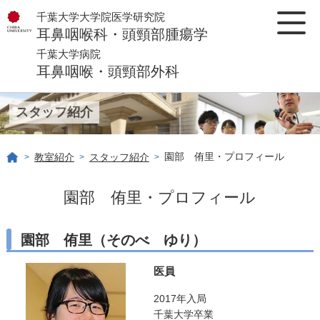
千葉大学大学院医学研究院
耳鼻咽喉科・頭頸部腫瘍学
千葉大学病院
耳鼻咽喉・頭頸部外科
スタッフ紹介
園部 侑里・プロフィール
教室紹介
スタッフ紹介
>
>
>
園部 侑里・プロフィール
園部 侑里（そのべ ゆり）
医員
2017年入局
千葉大学卒業