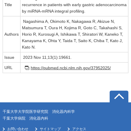
Title
recurrence in patients with early gastric adenocarcinoma
by miRNA-mRNA integral profiling.
Nagashima A, Okimoto K, Nakagawa R, Akizue N,
Matsumura T, Oura H, Kojima R, Goto C, Takahashi S,
Authors
Horio R, Kurosugi A, Ishikawa T, Shiratori W, Kaneko T,
Kanayama K, Ohta Y, Taida T, Saito K, Chiba T, Kato J,
Kato N.
Issue
2023 Nov 11;13(1):19661.
URL
https://pubmed.ncbi.nlm.nih.gov/37952025/
千葉大学大学院医学研究院 消化器内科学
千葉大学病院 消化器内科
お問い合わせ
サイトマップ
アクセス