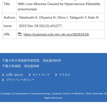
Title
With Liver Abscess Caused by Hyperviscous Klebsiella
pneumoniae.
Authors
Takahashi K, Ohyama H, Ohno I, Takiguchi Y, Kato N.
Issue
2023 Dec 29;15(12):e51277.
URL
https://pubmed.ncbi.nlm.nih.gov/38283418/
千葉大学大学院医学研究院 消化器内科学
千葉大学病院 消化器内科
お問い合わせ
サイトマップ
アクセス
プライバシーポリシー
Copyright (c) Department of Gastroenterology, Graduate School of Medicine, Chiba University. All
Rights Reserved.