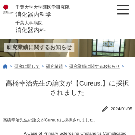
千葉大学大学院医学研究院
消化器内科学
千葉大学病院
消化器内科
研究業績に関するお知らせ
研究に関して
研究業績
研究業績に関するお知らせ
>
>
>
>
高橋幸治先生の論文が【Cureus.】に採択
されました
2024/01/05
高橋幸治先生の論文が
Cureus.
に採択されました。
A Case of Primary Sclerosing Cholangitis Complicated