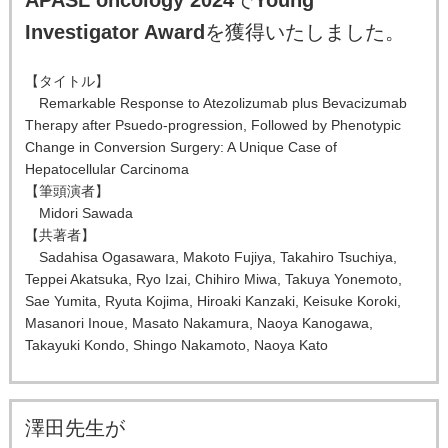
Investigator Award
を獲得いたしました。
【タイトル】
Remarkable Response to Atezolizumab plus Bevacizumab
Therapy after Psuedo-progression, Followed by Phenotypic
Change in Conversion Surgery: A Unique Case of
Hepatocellular Carcinoma
【筆頭演者】
Midori Sawada
【共著者】
Sadahisa Ogasawara, Makoto Fujiya, Takahiro Tsuchiya,
Teppei Akatsuka, Ryo Izai, Chihiro Miwa, Takuya Yonemoto,
Sae Yumita, Ryuta Kojima, Hiroaki Kanzaki, Keisuke Koroki,
Masanori Inoue, Masato Nakamura, Naoya Kanogawa,
Takayuki Kondo, Shingo Nakamoto, Naoya Kato
澤田先生が