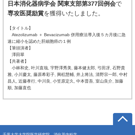
日本消化器病学会 関東支部第377回例会
で
専攻医奨励賞
を獲得いたしました。
【タイトル】
Atezolizumab ＋ Bevacizumab 併用療法導入後５カ月後に急
速に縮小を認めた肝細胞癌の１例
【筆頭演者】
澤田翠
【共著者】
小林和史, 叶川直哉, 宇野澤秀美, 藤本健太郎, 弓田冴, 石野貴
雅, 小川慶太, 藤原希彩子, 興梠慧輔, 井上将法, 清野宗一郎, 中村
昌人, 近藤孝行, 中川良, 小笠原定久, 中本晋吾, 室山良介, 加藤
順, 加藤直也
千葉大学大学院医学研究院 消化器内科学