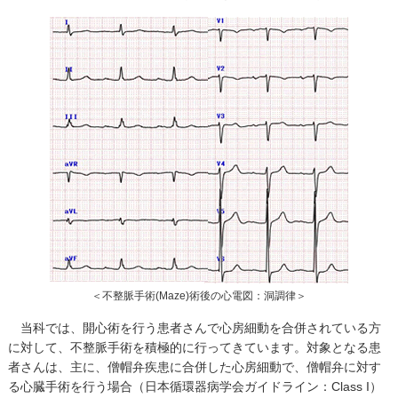
＜不整脈手術(Maze)術後の心電図：洞調律＞
当科では、開心術を行う患者さんで心房細動を合併されている方
に対して、不整脈手術を積極的に行ってきています。対象となる患
者さんは、主に、僧帽弁疾患に合併した心房細動で、僧帽弁に対す
る心臓手術を行う場合（日本循環器病学会ガイドライン：Class I）