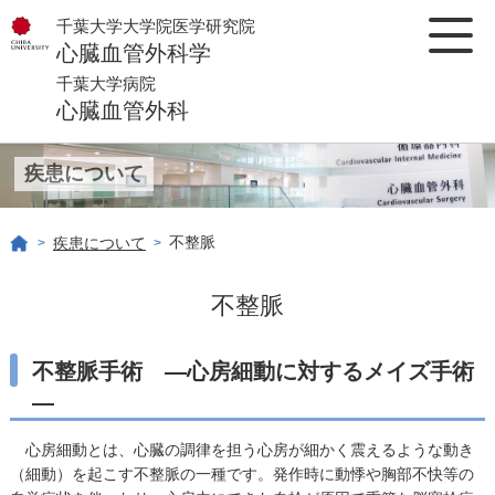
千葉大学大学院医学研究院
心臓血管外科学
千葉大学病院
心臓血管外科
疾患について
不整脈
疾患について
>
>
不整脈
不整脈手術 —心房細動に対するメイズ手術
—
心房細動とは、心臓の調律を担う心房が細かく震えるような動き
（細動）を起こす不整脈の一種です。発作時に動悸や胸部不快等の