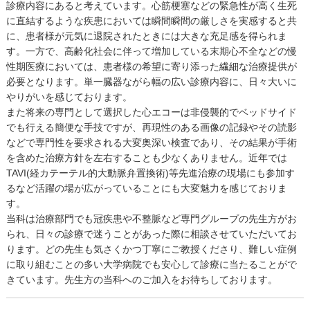
診療内容にあると考えています。心筋梗塞などの緊急性が高く生死
に直結するような疾患においては瞬間瞬間の厳しさを実感すると共
に、患者様が元気に退院されたときには大きな充足感を得られま
す。一方で、高齢化社会に伴って増加している末期心不全などの慢
性期医療においては、患者様の希望に寄り添った繊細な治療提供が
必要となります。単一臓器ながら幅の広い診療内容に、日々大いに
やりがいを感じております。
また将来の専門として選択した心エコーは非侵襲的でベッドサイド
でも行える簡便な手技ですが、再現性のある画像の記録やその読影
などで専門性を要求される大変奥深い検査であり、その結果が手術
を含めた治療方針を左右することも少なくありません。近年では
TAVI(経カテーテル的大動脈弁置換術)等先進治療の現場にも参加す
るなど活躍の場が広がっていることにも大変魅力を感じておりま
す。
当科は治療部門でも冠疾患や不整脈など専門グループの先生方がお
られ、日々の診療で迷うことがあった際に相談させていただいてお
ります。どの先生も気さくかつ丁寧にご教授くださり、難しい症例
に取り組むことの多い大学病院でも安心して診療に当たることがで
きています。先生方の当科へのご加入をお待ちしております。