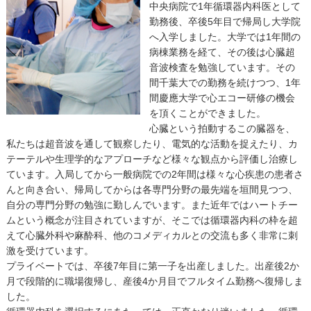
中央病院で1年循環器内科医として
勤務後、卒後5年目で帰局し大学院
へ入学しました。大学では1年間の
病棟業務を経て、その後は心臓超
音波検査を勉強しています。その
間千葉大での勤務を続けつつ、1年
間慶應大学で心エコー研修の機会
を頂くことができました。
心臓という拍動するこの臓器を、
私たちは超音波を通して観察したり、電気的な活動を捉えたり、カ
テーテルや生理学的なアプローチなど様々な観点から評価し治療し
ています。入局してから一般病院での2年間は様々な心疾患の患者さ
んと向き合い、帰局してからは各専門分野の最先端を垣間見つつ、
自分の専門分野の勉強に勤しんでいます。また近年ではハートチー
ムという概念が注目されていますが、そこでは循環器内科の枠を超
えて心臓外科や麻酔科、他のコメディカルとの交流も多く非常に刺
激を受けています。
プライベートでは、卒後7年目に第一子を出産しました。出産後2か
月で段階的に職場復帰し、産後4か月目でフルタイム勤務へ復帰しま
した。