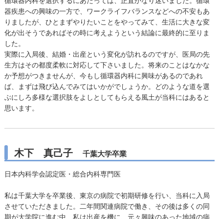
循環器内科を選択するにあたっては、正直かなり迷いました。循環
器疾患への興味の一方で、ワークライフバランスなどへの不安もあ
りましたが、ひとまずやりたいことをやってみて、生活に大きな変
化が出そうであればその時に考えようという結論に最終的に至りま
した。
実際に入局後、結婚・出産という変化が訪れるのですが、医局の先
生方はその都度柔軟に対応して下さいました。将来のことはなかな
か予想がつきませんが、今もし循環器内科に興味があるのであれ
ば、まずは飛び込んでみてはいかがでしょうか。どのような道を選
ぶにしろ多様な選択肢をよしとしてもらえる風土が当科にはあると
思います。
木下 真己子
千葉大学卒業
日本内科学会認定医・総合内科専門医
私は千葉大学を卒業後、東京の病院で初期研修を行い、当科に入局
させていただきました。二年間関連病院で働き、その後は多くの同
期が大学院に進む中、私は出産を機に、元々興味のあった地域の病