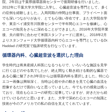
院、2年目は千葉県循環器病センターで後期研修を行いました。
2012年に千葉大学大学院に入学し、心臓超音波を専門として、多く
の症例を経験しました。入局同期の仲間は仕事面、プライベート面
でも深いつながりがあり、とても心強い存在です。また大学院在学
中、東京ベイ浦安市川医療センターで半年間心エコーを修練し、心
エコーの知見をさらに深めることができました。2016年大学院卒業
後、夫の留学に合わせて米国スタンフォードに渡米し、2018年2月
よりスタンフォード大学循環器内科で心エコーを専門としているDr.
Haddad の研究室で臨床研究を行なっています。
循環器内科、心臓超音波を選択した理由
学生時代は将来産婦人科医になるつもりで、いろいろな施設を見学
に行くほどのやる気でしたが、絶え間なく動き続ける動的な臓器で
ある心臓に魅了され3年目からは循環器内科を選択しました。特に心
エコー画像は興味深く、当時は心筋や弁の動きを見て心臓の血流を
想像するだけで面白いなと思っていました。今でもその感覚は残っ
ており、現在も心エコーの研究に従事していますが、好きだから続
けていけるのだと思います。また、大学で深めた心エコーの知識と
技術が今のアメリカでの私の自信を支えてくれています。