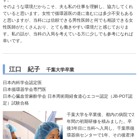
そのような環境だからこそ、夫も私の仕事を理解し、協力してくれ
ていると思います。女性で循環器医の道に進むには多少不安もある
と思いますが、当科には信頼できる男性医師と何でも相談できる女
性医師がたくさんおり、とても働きやすい環境だと感じておりま
す。私の話が、当科の入局を考えている方に少しでも参考になれば
幸いです。
江口 紀子
千葉大学卒業
日本内科学会認定医
日本循環器学会専門医
日本心臓血管麻酔学会 日本周術期経食道心エコー認定（JB-POT認
定）試験合格
千葉大学を卒業後、都内の病院で2
年間の初期研修を積みました。卒
後3年目に当科へ入局し、千葉県循
環器病センターで1年、その後君津