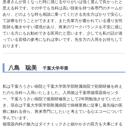
患者さんが良くなった時に感じるやりがいは強く選んで良かったと
思える科です。その中でも当科は高い技術を持つ各専門のチームが
あり、どのような時も相談に乗ってくださる先生方ばかりで安心し
て診療を行うことができます。また先輩方が書かれている通り女性
医師も働きやすい環境があり、将来のワークバランスを不安に感じ
ている方にもお勧めできる医局だと思います。少しでも私の話が迷
っている皆様の参考になれば幸いです。先生方の入局をお待ちして
おります。
八島 聡美
千葉大学卒業
私は千葉ろうさい病院と千葉大学医学部附属病院で初期研修を終え
たのち当科へ入局いたしました。入局後は千葉県循環器病センタ
ー、千葉ろうさい病院で後期研修医として2年間勉強させていただ
き、現在は千葉大学医学部附属病院で病棟業務に従事し最先端の医
療に触れる傍ら、将来専門にしたいと考えている心エコーについて
学んでいます。
循環器内科の魅力はダイナミックさと細やかさの双方を大事にする