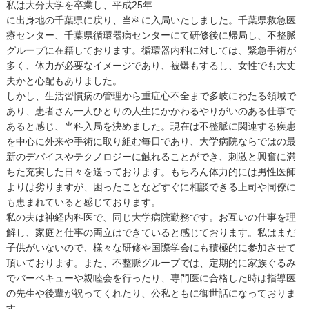
私は大分大学を卒業し、平成25年
に出身地の千葉県に戻り、当科に入局いたしました。千葉県救急医
療センター、千葉県循環器病センターにて研修後に帰局し、不整脈
グループに在籍しております。循環器内科に対しては、緊急手術が
多く、体力が必要なイメージであり、被爆もするし、女性でも大丈
夫かと心配もありました。
しかし、生活習慣病の管理から重症心不全まで多岐にわたる領域で
あり、患者さん一人ひとりの人生にかかわるやりがいのある仕事で
あると感じ、当科入局を決めました。現在は不整脈に関連する疾患
を中心に外来や手術に取り組む毎日であり、大学病院ならではの最
新のデバイスやテクノロジーに触れることができ、刺激と興奮に満
ちた充実した日々を送っております。もちろん体力的には男性医師
よりは劣りますが、困ったことなどすぐに相談できる上司や同僚に
も恵まれていると感じております。
私の夫は神経内科医で、同じ大学病院勤務です。お互いの仕事を理
解し、家庭と仕事の両立はできていると感じております。私はまだ
子供がいないので、様々な研修や国際学会にも積極的に参加させて
頂いております。また、不整脈グループでは、定期的に家族ぐるみ
でバーベキューや親睦会を行ったり、専門医に合格した時は指導医
の先生や後輩が祝ってくれたり、公私ともに御世話になっておりま
す。