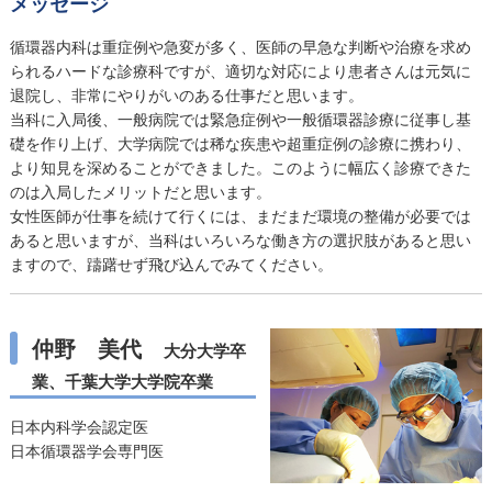
メッセージ
循環器内科は重症例や急変が多く、医師の早急な判断や治療を求め
られるハードな診療科ですが、適切な対応により患者さんは元気に
退院し、非常にやりがいのある仕事だと思います。
当科に入局後、一般病院では緊急症例や一般循環器診療に従事し基
礎を作り上げ、大学病院では稀な疾患や超重症例の診療に携わり、
より知見を深めることができました。このように幅広く診療できた
のは入局したメリットだと思います。
女性医師が仕事を続けて行くには、まだまだ環境の整備が必要では
あると思いますが、当科はいろいろな働き方の選択肢があると思い
ますので、躊躇せず飛び込んでみてください。
仲野 美代
大分大学卒
業、千葉大学大学院卒業
日本内科学会認定医
日本循環器学会専門医