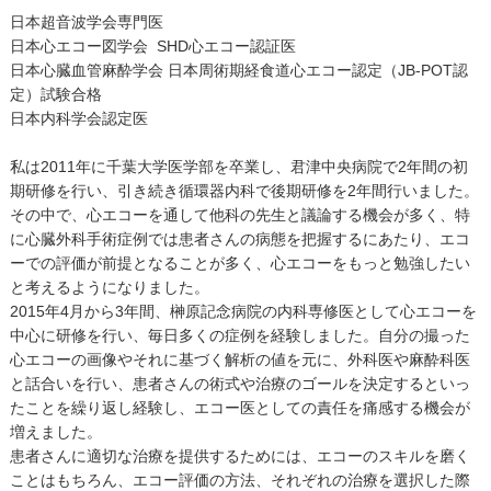
日本超音波学会専門医
日本心エコー図学会 SHD心エコー認証医
日本心臓血管麻酔学会 日本周術期経食道心エコー認定（JB-POT認
定）試験合格
日本内科学会認定医
私は2011年に千葉大学医学部を卒業し、君津中央病院で2年間の初
期研修を行い、引き続き循環器内科で後期研修を2年間行いました。
その中で、心エコーを通して他科の先生と議論する機会が多く、特
に心臓外科手術症例では患者さんの病態を把握するにあたり、エコ
ーでの評価が前提となることが多く、心エコーをもっと勉強したい
と考えるようになりました。
2015年4月から3年間、榊原記念病院の内科専修医として心エコーを
中心に研修を行い、毎日多くの症例を経験しました。自分の撮った
心エコーの画像やそれに基づく解析の値を元に、外科医や麻酔科医
と話合いを行い、患者さんの術式や治療のゴールを決定するといっ
たことを繰り返し経験し、エコー医としての責任を痛感する機会が
増えました。
患者さんに適切な治療を提供するためには、エコーのスキルを磨く
ことはもちろん、エコー評価の方法、それぞれの治療を選択した際