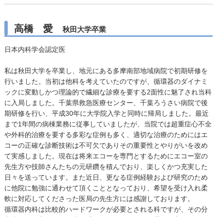
高橋 愛
秋田大学卒業
日本内科学会認定医
私は秋田大学を卒業し、地元にある多摩南部地域病院で初期研修を
行いました。当初は他科を考えていたのですが、循環器のダイナミ
ックに変動しかつ理論的で繊細な診療を要する2面性に魅了され当科
に入局しました。千葉県救急医療センター、千葉ろうさい病院で後
期研修を行い、平成30年に大学院入学と同時に帰局しました。最近
まで1年間の病棟業務に従事していましたが、当院では超重症心不全
や外科的治療を要する多彩な症例も多く、適切な治療のためにはエ
コーの正確な診断技術は不可欠でありその重要性とやりがいを改め
て実感しました。現在は将来エコーを専門とするためにエコー室の
先生方や技師さんたちの元研鑽を積んでおり、楽しくかつ充実した
日々を送っています。また近日、更なる症例経験および研究のため
に他院に勉強に通わせて頂くこととなっており、希望を受け入れ柔
軟に対応してくださった医局の先生方には感謝しております。
循環器内科は比較的ハードワークが必要とされる科ですが、その分