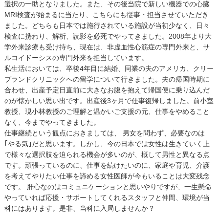
選択の一助となりました。また、その後当院で新しい機器での心臓
MRI検査が始まるに当たり、こちらにも従事・担当させていただき
ました。どちらも日本では施行されている施設が当初少なく、日々
検査に携わり、解析、読影を必死でやってきました。2008年より大
学外来診療も受け持ち、現在は、非虚血性心筋症の専門外来と、サ
ルコイドーシスの専門外来を担当しています。
私生活においては、卒後4年目に結婚、同業の夫のアメリカ、クリー
ブランドクリニックへの留学について行きました。夫の帰国時期に
合わせ、出産予定日直前に大きなお腹を抱えて帰国便に乗り込んだ
のが懐かしい思い出です。出産後3ヶ月で仕事復帰しました。前小室
教授、現小林教授のご理解と温かいご支援の元、仕事をやめること
なく、今までやってきました。
仕事継続という観点におきましては、 男女を問わず、必要なのは
｢やる気｣だと思います。しかし、今の日本では女性は生きていく上
で様々な選択肢を迫られる機会が多いのが、概して男性と異なる点
です。頑張っているのに、仕事を続けたいのに、家庭や育児、介護
を考えてやりたい仕事を諦める女性医師が今もいることは大変残念
です。 肝心なのはコミュニケーションと思いやりですが、一生懸命
やっていれば応援・サポートしてくれるスタッフと仲間、環境が当
科にはあります。是非、当科に入局しませんか？