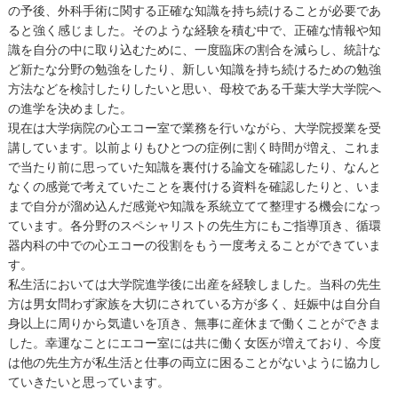
の予後、外科手術に関する正確な知識を持ち続けることが必要であ
ると強く感じました。そのような経験を積む中で、正確な情報や知
識を自分の中に取り込むために、一度臨床の割合を減らし、統計な
ど新たな分野の勉強をしたり、新しい知識を持ち続けるための勉強
方法などを検討したりしたいと思い、母校である千葉大学大学院へ
の進学を決めました。
現在は大学病院の心エコー室で業務を行いながら、大学院授業を受
講しています。以前よりもひとつの症例に割く時間が増え、これま
で当たり前に思っていた知識を裏付ける論文を確認したり、なんと
なくの感覚で考えていたことを裏付ける資料を確認したりと、いま
まで自分が溜め込んだ感覚や知識を系統立てて整理する機会になっ
ています。各分野のスペシャリストの先生方にもご指導頂き、循環
器内科の中での心エコーの役割をもう一度考えることができていま
す。
私生活においては大学院進学後に出産を経験しました。当科の先生
方は男女問わず家族を大切にされている方が多く、妊娠中は自分自
身以上に周りから気遣いを頂き、無事に産休まで働くことができま
した。幸運なことにエコー室には共に働く女医が増えており、今度
は他の先生方が私生活と仕事の両立に困ることがないように協力し
ていきたいと思っています。