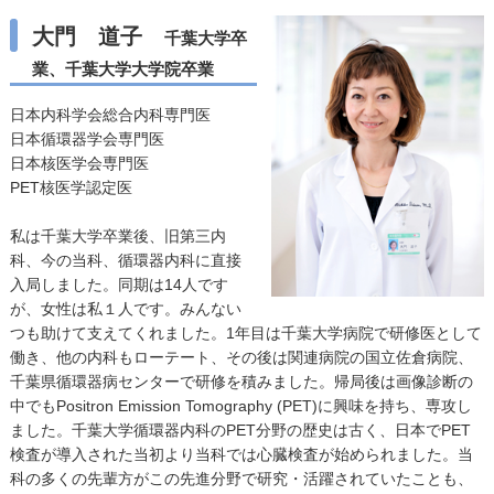
大門 道子
千葉大学卒
業、千葉大学大学院卒業
日本内科学会総合内科専門医
日本循環器学会専門医
日本核医学会専門医
PET核医学認定医
私は千葉大学卒業後、旧第三内
科、今の当科、循環器内科に直接
入局しました。同期は14人です
が、女性は私１人です。みんない
つも助けて支えてくれました。1年目は千葉大学病院で研修医として
働き、他の内科もローテート、その後は関連病院の国立佐倉病院、
千葉県循環器病センターで研修を積みました。帰局後は画像診断の
中でもPositron Emission Tomography (PET)に興味を持ち、専攻し
ました。千葉大学循環器内科のPET分野の歴史は古く、日本でPET
検査が導入された当初より当科では心臓検査が始められました。当
科の多くの先輩方がこの先進分野で研究・活躍されていたことも、