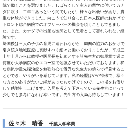
院で働くことを選びました。しばらくして主人の留学に付いてカナ
ダに渡り、二年半あっという間でしたが、様々な出会いがあり、貴
重な体験ができました。向こうで知り合った日本人医師のおかげで
トロント総合病院でのオブザーバーの機会を頂くこともできまし
た。また、カナダでの出産も医師として患者として忘れられない経
験です。
帰国後は三人の子供の育児に追われながら、周囲の協力のおかげで
引き続き地域医療に貢献すべく細々と働いておりましたが、平成三
十年十月からは教授や医局長を初めとする諸先生方の御厚意で週に
何度か大学病院の心エコー室で勉強させていただいております。稀
な病気や最先端治療を勉強熱心で優秀な先生方の傍らで拝見するこ
とができ、やりがいを感じています。私の経歴はやや特殊で、様々
な方とのありがたいご縁があったおかげですので、この場をお借り
して感謝申し上げます。入局を考えて下さっている先生方にとって
少しでも参考になれば幸いです。先生方の入局お待ちしています！
佐々木 晴香
千葉大学卒業