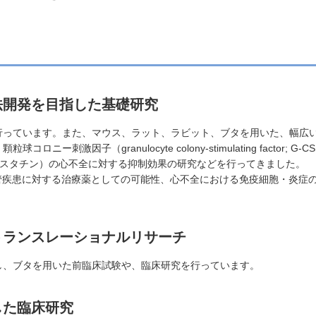
法開発を目指した基礎研究
行っています。また、マウス、ラット、ラビット、ブタを用いた、幅広
ー刺激因子（granulocyte colony-stimulating facto
通称スタチン）の心不全に対する抑制効果の研究などを行ってきました。
血管疾患に対する治療薬としての可能性、心不全における免疫細胞・炎症
トランスレーショナルリサーチ
し、ブタを用いた前臨床試験や、臨床研究を行っています。
した臨床研究