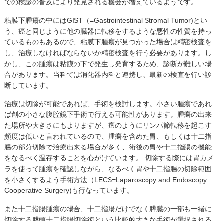
での検診の普及により発見される機会が増えているようです。
粘膜下腫瘍の中にはGIST（=Gastrointestinal Stromal Tumor)とい
う、癌と同じように他の臓器に転移をするような悪性の性質を持っ
ているものもあるので、粘膜下腫瘍が見つかった場合は精密検査を
し、治療しなければならないか精密検査を行う必要があります。し
かし、この腫瘍は粘膜の下で発生し発育するため、診断が難しい場
合があります。当科では消化器内科と連携し、最新の検査を行い診
断しています。
治療は切除が可能であれば、手術を検討します。小さい腫瘍であれ
ば創の小さな腹腔鏡下手術で行える可能性があります。腫瘍の出来
た場所や大きさにもよりますが、癌のようにリンパ節転移を起こす
頻度は低いと言われているので、腫瘍を含めた胃、もしくは十二指
腸の部分切除で治療出来る場合が多く、術後の胃や十二指腸の機能
をなるべく温存することを心がけています。 切除する際には胃カメ
ラを使って腫瘍を確認しながら、なるべく胃や十二指腸の切除範囲
を小さくするよう手術方法（LECS=Laparoscopy and Endoscopy
Cooperative Surgery)も行なっています。
また十二指腸腫瘍の場合、十二指腸だけでなく膵臓の一部も一緒に
切除する膵頭十二指腸切除術という比較的大きな手術が選択される