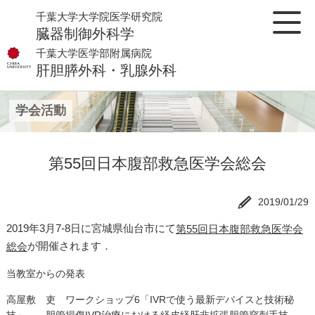
千葉大学大学院医学研究院
臓器制御外科学
千葉大学医学部附属病院
肝胆膵外科・乳腺外科
学会活動
第55回日本腹部救急医学会総会
2019/01/29
2019年3月7-8日に宮城県仙台市にて
第55回日本腹部救急医学会
が開催されます．
総会
当教室からの発表
高屋敷 吏 ワークショップ6「
IVR
で使う最新デバイスと技術秘