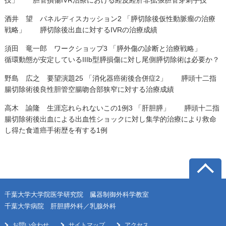
技」
胆管損傷
IVR
治療における経皮経肝非拡張胆管穿刺手技
酒井 望 パネルディスカッション2 「膵切除後仮性動脈瘤の治療
戦略」 膵切除後出血に対するIVRの治療成績
須田 竜一郎 ワークショップ3 「膵外傷の診断と治療戦略」
循環動態が安定しているIIIb型膵損傷に対し尾側膵切除術は必要か？
野島 広之 要望演題25 「消化器癌術後合併症2」 膵頭十二指
腸切除術後良性胆管空腸吻合部狭窄に対する治療成績
高木 諭隆 生涯忘れられないこの1例3 「肝胆膵」 膵頭十二指
腸切除術後出血による出血性ショックに対し集学的治療により救命
し得た食道癌手術歴を有する1例
千葉大学大学院医学研究院 臓器制御外科学教室
千葉大学病院 肝胆膵外科／乳腺外科
お問い合わせ
サイトマップ
アクセス