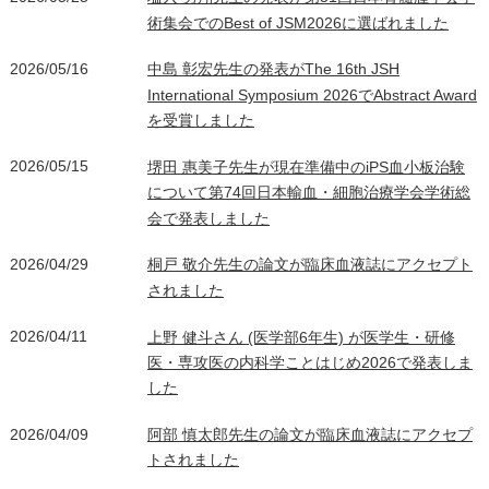
術集会でのBest of JSM2026に選ばれました
2026/05/16
中島 彰宏先生の発表がThe 16th JSH
International Symposium 2026でAbstract Award
を受賞しました
2026/05/15
堺田 惠美子先生が現在準備中のiPS血小板治験
について第74回日本輸血・細胞治療学会学術総
会で発表しました
2026/04/29
桐戸 敬介先生の論文が臨床血液誌にアクセプト
されました
2026/04/11
上野 健斗さん (医学部6年生) が医学生・研修
医・専攻医の内科学ことはじめ2026で発表しま
した
2026/04/09
阿部 慎太郎先生の論文が臨床血液誌にアクセプ
トされました