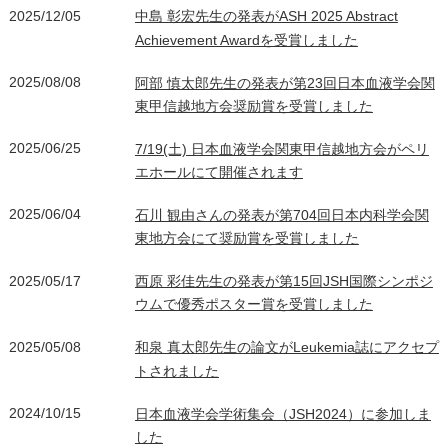
2025/12/05
中島 彰宏先生の発表がASH 2025 Abstract
Achievement Awardを受賞しました
2025/08/08
阿部 慎太郎先生の発表が第23回日本血液学会関
東甲信越地方会奨励賞を受賞しました
2025/06/25
7/19(土) 日本血液学会関東甲信越地方会がペリ
エホールにて開催されます
2025/06/04
石川 観由さんの発表が第704回日本内科学会関
東地方会にて奨励賞を受賞しました
2025/05/17
西原 彩佳先生の発表が第15回JSH国際シンポジ
ウムで優秀ポスター賞を受賞しました
2025/05/08
和泉 真太郎先生の論文がLeukemia誌にアクセプ
トされました
2024/10/15
日本血液学会学術集会（JSH2024）に参加しま
した