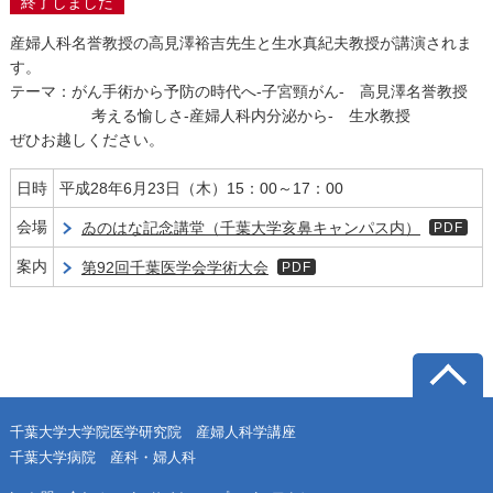
終了しました
産婦人科名誉教授の高見澤裕吉先生と生水真紀夫教授が講演されま
す。
テーマ：がん手術から予防の時代へ-子宮頸がん- 高見澤名誉教授
考える愉しさ-産婦人科内分泌から- 生水教授
ぜひお越しください。
日時
平成28年6月23日（木）15：00～17：00
会場
ゐのはな記念講堂（千葉大学亥鼻キャンパス内）
PDF
案内
第92回千葉医学会学術大会
PDF
千葉大学大学院医学研究院
産婦人科学講座
千葉大学病院
産科・婦人科