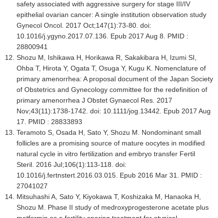
safety associated with aggressive surgery for stage III/IV
epithelial ovarian cancer: A single institution observation study
Gynecol Oncol. 2017 Oct;147(1):73-80. doi:
10.1016/j.ygyno.2017.07.136. Epub 2017 Aug 8. PMID :
28800941
Shozu M, Ishikawa H, Horikawa R, Sakakibara H, Izumi SI,
Ohba T, Hirota Y, Ogata T, Osuga Y, Kugu K. Nomenclature of
primary amenorrhea: A proposal document of the Japan Society
of Obstetrics and Gynecology committee for the redefinition of
primary amenorrhea J Obstet Gynaecol Res. 2017
Nov;43(11):1738-1742. doi: 10.1111/jog.13442. Epub 2017 Aug
17. PMID : 28833893
Teramoto S, Osada H, Sato Y, Shozu M. Nondominant small
follicles are a promising source of mature oocytes in modified
natural cycle in vitro fertilization and embryo transfer Fertil
Steril. 2016 Jul;106(1):113-118. doi:
10.1016/j.fertnstert.2016.03.015. Epub 2016 Mar 31. PMID :
27041027
Mitsuhashi A, Sato Y, Kiyokawa T, Koshizaka M, Hanaoka H,
Shozu M. Phase II study of medroxyprogesterone acetate plus
metformin as a fertility-sparing treatment for atypical