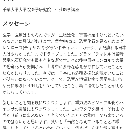
千葉大学大学院医学研究院 生殖医学講座
メッセージ
医学・医療はもちろんですが、生物進化、宇宙の始まりなどいろい
ろなことに興味があります。留学中には、恐竜化石を見るためにグ
レンローズ(テキサス)やグランドティレル（カナダ、まだ訪れる日本
人は少なかった）までドライブしました。グランドティレルは当時
恐竜化石研究でも最も有名な所です。その後中国やモンゴルで大量
の恐竜化石が発掘され、世界中に多様な恐竜が存在していたことが
明らかになりました。今では、日本にも多種多様な恐竜がいたこと
が明らかになっています。そして、恐竜が恒温動物で尻尾を上げて
活発に動き回り羽毛を生やしていたこと、鳥に進化したことが明ら
かになっています。
新しいことを知る度にワクワクします。重力波のビジュアル化やハ
ヤブサの帰還にもワクワクしました。このワクワク感は「それまで
当たり前（に出来ない）と考えていたこととの乖離」から来ている
のではないかと思います。笑いも「当然と考えていることとの乖
離」によって生じるといわれています。例えば、立派な髭を蓄えた