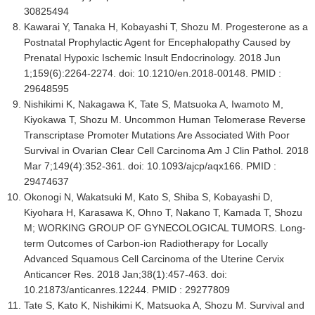
30825494
Kawarai Y, Tanaka H, Kobayashi T, Shozu M. Progesterone as a
Postnatal Prophylactic Agent for Encephalopathy Caused by
Prenatal Hypoxic Ischemic Insult Endocrinology. 2018 Jun
1;159(6):2264-2274. doi: 10.1210/en.2018-00148. PMID :
29648595
Nishikimi K, Nakagawa K, Tate S, Matsuoka A, Iwamoto M,
Kiyokawa T, Shozu M. Uncommon Human Telomerase Reverse
Transcriptase Promoter Mutations Are Associated With Poor
Survival in Ovarian Clear Cell Carcinoma Am J Clin Pathol. 2018
Mar 7;149(4):352-361. doi: 10.1093/ajcp/aqx166. PMID :
29474637
Okonogi N, Wakatsuki M, Kato S, Shiba S, Kobayashi D,
Kiyohara H, Karasawa K, Ohno T, Nakano T, Kamada T, Shozu
M; WORKING GROUP OF GYNECOLOGICAL TUMORS. Long-
term Outcomes of Carbon-ion Radiotherapy for Locally
Advanced Squamous Cell Carcinoma of the Uterine Cervix
Anticancer Res. 2018 Jan;38(1):457-463. doi:
10.21873/anticanres.12244. PMID : 29277809
Tate S, Kato K, Nishikimi K, Matsuoka A, Shozu M. Survival and