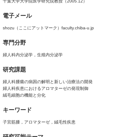
千葉大学大学院医学研究院教授（2005.12）
電子メール
shozu（ここにアットマーク）faculty.chiba-u.jp
専門分野
婦人科内分泌学，生殖内分泌学
研究課題
婦人科腫瘍の病因の解明と新しい治療法の開発
婦人科疾患におけるアロマターゼの発現制御
絨毛細胞の機能と分化
キーワード
子宮筋腫，アロマターゼ，絨毛性疾患
研究可能テーマ