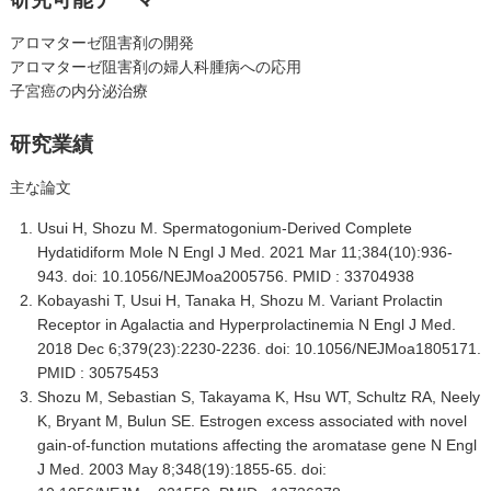
アロマターゼ阻害剤の開発
アロマターゼ阻害剤の婦人科腫病への応用
子宮癌の内分泌治療
研究業績
主な論文
Usui H, Shozu M. Spermatogonium-Derived Complete
Hydatidiform Mole N Engl J Med. 2021 Mar 11;384(10):936-
943. doi: 10.1056/NEJMoa2005756. PMID : 33704938
Kobayashi T, Usui H, Tanaka H, Shozu M. Variant Prolactin
Receptor in Agalactia and Hyperprolactinemia N Engl J Med.
2018 Dec 6;379(23):2230-2236. doi: 10.1056/NEJMoa1805171.
PMID : 30575453
Shozu M, Sebastian S, Takayama K, Hsu WT, Schultz RA, Neely
K, Bryant M, Bulun SE. Estrogen excess associated with novel
gain-of-function mutations affecting the aromatase gene N Engl
J Med. 2003 May 8;348(19):1855-65. doi: