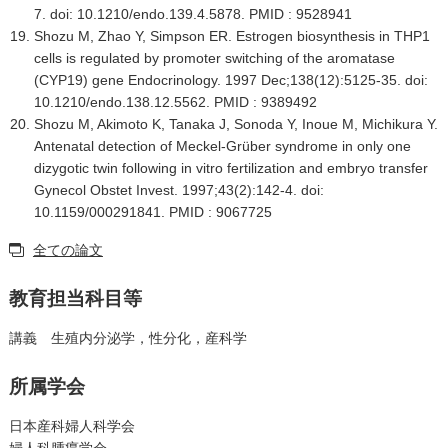
7. doi: 10.1210/endo.139.4.5878. PMID : 9528941
Shozu M, Zhao Y, Simpson ER. Estrogen biosynthesis in THP1
cells is regulated by promoter switching of the aromatase
(CYP19) gene Endocrinology. 1997 Dec;138(12):5125-35. doi:
10.1210/endo.138.12.5562. PMID : 9389492
Shozu M, Akimoto K, Tanaka J, Sonoda Y, Inoue M, Michikura Y.
Antenatal detection of Meckel-Grüber syndrome in only one
dizygotic twin following in vitro fertilization and embryo transfer
Gynecol Obstet Invest. 1997;43(2):142-4. doi:
10.1159/000291841. PMID : 9067725
全ての論文
教育担当科目等
講義 生殖内分泌学，性分化，産科学
所属学会
日本産科婦人科学会
婦人科腫瘍学会