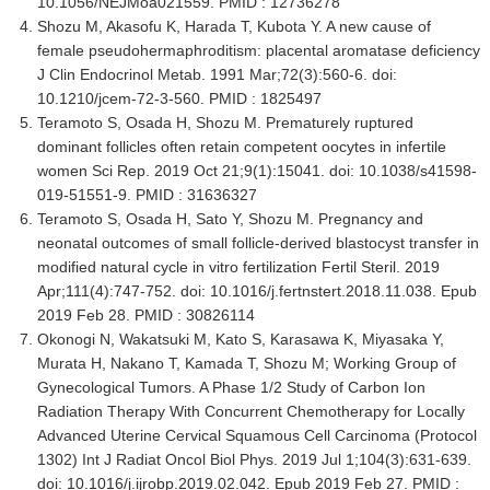
10.1056/NEJMoa021559. PMID : 12736278
Shozu M, Akasofu K, Harada T, Kubota Y. A new cause of
female pseudohermaphroditism: placental aromatase deficiency
J Clin Endocrinol Metab. 1991 Mar;72(3):560-6. doi:
10.1210/jcem-72-3-560. PMID : 1825497
Teramoto S, Osada H, Shozu M. Prematurely ruptured
dominant follicles often retain competent oocytes in infertile
women Sci Rep. 2019 Oct 21;9(1):15041. doi: 10.1038/s41598-
019-51551-9. PMID : 31636327
Teramoto S, Osada H, Sato Y, Shozu M. Pregnancy and
neonatal outcomes of small follicle-derived blastocyst transfer in
modified natural cycle in vitro fertilization Fertil Steril. 2019
Apr;111(4):747-752. doi: 10.1016/j.fertnstert.2018.11.038. Epub
2019 Feb 28. PMID : 30826114
Okonogi N, Wakatsuki M, Kato S, Karasawa K, Miyasaka Y,
Murata H, Nakano T, Kamada T, Shozu M; Working Group of
Gynecological Tumors. A Phase 1/2 Study of Carbon Ion
Radiation Therapy With Concurrent Chemotherapy for Locally
Advanced Uterine Cervical Squamous Cell Carcinoma (Protocol
1302) Int J Radiat Oncol Biol Phys. 2019 Jul 1;104(3):631-639.
doi: 10.1016/j.ijrobp.2019.02.042. Epub 2019 Feb 27. PMID :