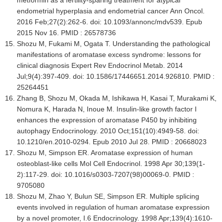
endometrial hyperplasia and endometrial cancer Ann Oncol.
2016 Feb;27(2):262-6. doi: 10.1093/annonc/mdv539. Epub
2015 Nov 16. PMID : 26578736
Shozu M, Fukami M, Ogata T. Understanding the pathological
manifestations of aromatase excess syndrome: lessons for
clinical diagnosis Expert Rev Endocrinol Metab. 2014
Jul;9(4):397-409. doi: 10.1586/17446651.2014.926810. PMID :
25264451
Zhang B, Shozu M, Okada M, Ishikawa H, Kasai T, Murakami K,
Nomura K, Harada N, Inoue M. Insulin-like growth factor I
enhances the expression of aromatase P450 by inhibiting
autophagy Endocrinology. 2010 Oct;151(10):4949-58. doi:
10.1210/en.2010-0294. Epub 2010 Jul 28. PMID : 20668023
Shozu M, Simpson ER. Aromatase expression of human
osteoblast-like cells Mol Cell Endocrinol. 1998 Apr 30;139(1-
2):117-29. doi: 10.1016/s0303-7207(98)00069-0. PMID :
9705080
Shozu M, Zhao Y, Bulun SE, Simpson ER. Multiple splicing
events involved in regulation of human aromatase expression
by a novel promoter, I.6 Endocrinology. 1998 Apr;139(4):1610-