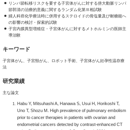
リンパ節転移リスクを要する子宮体がんに対する傍大動脈リンパ
節郭清の治療的意義に関するランダム化第Ⅲ相試験
婦人科癌化学療法時に併用するステロイドの骨塩量及び耐糖能へ
の影響の検討・探索的試験
子宮内膜異型増殖症・子宮体がんに対するメトホルミンの医師主
導治験
キーワード
子宮体がん、子宮頸がん、ロボット手術、子宮体がん妊孕性温存療
法
研究業績
主な論文
Habu Y, Mitsuhashi A, Hanawa S, Usui H, Horikoshi T,
Uno T, Shozu M.
High prevalence of pulmonary embolism
prior to cancer therapies in patients with ovarian and
endometrial cancers detected by contrast-enhanced CT