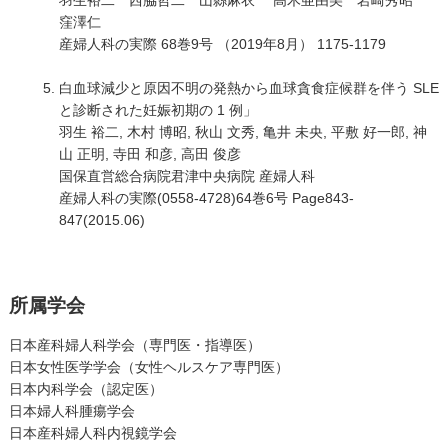
羽生裕二 西脇哲二 山縣麻衣 高木亜由美 岩崎秀昭
窪澤仁
産婦人科の実際 68巻9号 （2019年8月） 1175-1179
白血球減少と原因不明の発熱から血球貪食症候群を伴う SLE
と診断された妊娠初期の 1 例」
羽生 裕二, 木村 博昭, 秋山 文秀, 亀井 未央, 平敷 好一郎, 神
山 正明, 寺田 和彦, 高田 俊彦
国保直営総合病院君津中央病院 産婦人科
産婦人科の実際(0558-4728)64巻6号 Page843-
847(2015.06)
所属学会
日本産科婦人科学会（専門医・指導医）
日本女性医学学会（女性ヘルスケア専門医）
日本内科学会（認定医）
日本婦人科腫瘍学会
日本産科婦人科内視鏡学会