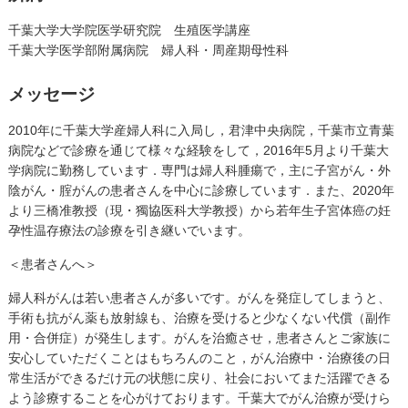
千葉大学大学院医学研究院 生殖医学講座
千葉大学医学部附属病院 婦人科・周産期母性科
メッセージ
2010年に千葉大学産婦人科に入局し，君津中央病院，千葉市立青葉
病院などで診療を通じて様々な経験をして，2016年5月より千葉大
学病院に勤務しています．専門は婦人科腫瘍で，主に子宮がん・外
陰がん・腟がんの患者さんを中心に診療しています．また、2020年
より三橋准教授（現・獨協医科大学教授）から若年生子宮体癌の妊
孕性温存療法の診療を引き継いでいます。
＜患者さんへ＞
婦人科がんは若い患者さんが多いです。がんを発症してしまうと、
手術も抗がん薬も放射線も、治療を受けると少なくない代償（副作
用・合併症）が発生します。がんを治癒させ，患者さんとご家族に
安心していただくことはもちろんのこと，がん治療中・治療後の日
常生活ができるだけ元の状態に戻り、社会においてまた活躍できる
よう診療することを心がけております。千葉大でがん治療が受けら