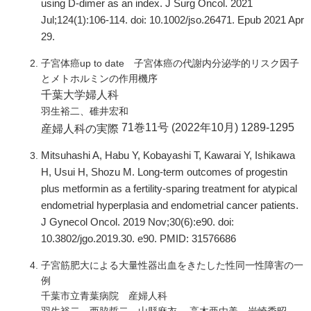
using D-dimer as an index. J Surg Oncol. 2021
Jul;124(1):106-114. doi: 10.1002/jso.26471. Epub 2021 Apr
29.
子宮体癌up to date 子宮体癌の代謝内分泌学的リスク因子
とメトホルミンの作用機序
千葉大学婦人科
羽生裕二、碓井宏和
71巻11号 (2022年10月) 1289-1295
産婦人科の実際
Mitsuhashi A, Habu Y, Kobayashi T, Kawarai Y, Ishikawa
H, Usui H, Shozu M. Long-term outcomes of progestin
plus metformin as a fertility-sparing treatment for atypical
endometrial hyperplasia and endometrial cancer patients.
J Gynecol Oncol. 2019 Nov;30(6):e90. doi:
10.3802/jgo.2019.30. e90. PMID: 31576686
子宮筋肥大による大量性器出血をきたした性同一性障害の一
例
千葉市立青葉病院 産婦人科