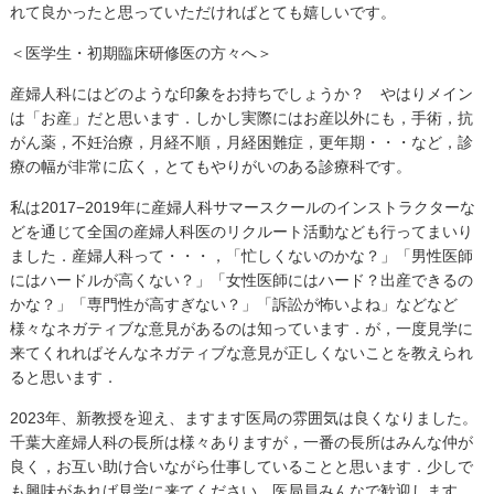
れて良かったと思っていただければとても嬉しいです。
＜医学生・初期臨床研修医の方々へ＞
産婦人科にはどのような印象をお持ちでしょうか？ やはりメイン
は「お産」だと思います．しかし実際にはお産以外にも，手術，抗
がん薬，不妊治療，月経不順，月経困難症，更年期・・・など，診
療の幅が非常に広く，とてもやりがいのある診療科です。
私は2017−2019年に産婦人科サマースクールのインストラクターな
どを通じて全国の産婦人科医のリクルート活動なども行ってまいり
ました．産婦人科って・・・，「忙しくないのかな？」「男性医師
にはハードルが高くない？」「女性医師にはハード？出産できるの
かな？」「専門性が高すぎない？」「訴訟が怖いよね」などなど
様々なネガティブな意見があるのは知っています．が，一度見学に
来てくれればそんなネガティブな意見が正しくないことを教えられ
ると思います．
2023年、新教授を迎え、ますます医局の雰囲気は良くなりました。
千葉大産婦人科の長所は様々ありますが，一番の長所はみんな仲が
良く，お互い助け合いながら仕事していることと思います．少しで
も興味があれば見学に来てください．医局員みんなで歓迎します．